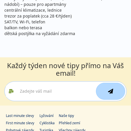
33 590 Kč
nádobí) – pouze pro apartmány
vyprodáno
cena za 8 dní (7 nocí)
centrální klimatizace, lednice
trezor za poplatek (cca 28 €/týden)
15.08. - 22.08.2026
all inclusive
SAT/TV, Wi-Fi, telefon
sobota - sobota
letecky (Brno)
balkon nebo terasa
dětská postýlka na vyžádání zdarma
33 590 Kč
vyprodáno
cena za 8 dní (7 nocí)
15.08. - 22.08.2026
all inclusive
sobota - sobota
letecky (Bratislava)
Každý týden nové tipy přímo na Váš
email!
33 590 Kč
vyprodáno
cena za 8 dní (7 nocí)
15.08. - 22.08.2026
all inclusive
sobota - sobota
letecky (Vídeň)
33 590 Kč
vyprodáno
cena za 8 dní (7 nocí)
Last minute slevy
Lyžování
Naše tipy
15.08. - 25.08.2026
First minute slevy
Cyklistika
Přehled zemí
all inclusive
Pobytové zájezdy
Turistika
Všechny zájezdy