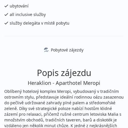
sobota - středa
letecky (Brno)
ubytování
48 390 Kč
all inclusive služby
vyprodáno
cena za 12 dní (11 nocí)
služby delegáta v místě pobytu
08.08. - 19.08.2026
all inclusive
sobota - středa
letecky (Bratislava)
48 390 Kč
vyprodáno
Pobytové zájezdy
cena za 12 dní (11 nocí)
08.08. - 20.08.2026
all inclusive
Popis zájezdu
sobota - čtvrtek
letecky (Praha)
51 690 Kč
Heraklion - Aparthotel Meropi
vyprodáno
cena za 13 dní (12 nocí)
Oblíbený hotelový komplex Meropi, vybudovaný v tradičním
08.08. - 22.08.2026
all inclusive
ostrovním stylu, představuje ideální rodinnou oázu zasazenou
do pečlivě udržované zahrady plné palem a středomořské
sobota - sobota
letecky (Praha)
zeleně. Díky své strategické poloze nabízí hostům klidné
58 390 Kč
zázemí pro relaxaci, přičemž rušné centrum letoviska Malia s
vyprodáno
cena za 15 dní (14 nocí)
množstvím obchodů, tradičních taveren, barů a diskoték je
vzdáleno jen několik minut chůze. K jedné z nejkrásnějších