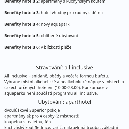
Benefity hotelu 2:
apartmány s kuchyňským koutem
12.08. - 16.08.2026
all inclusive
Benefity hotelu 3:
hotel vhodný pro rodiny s dětmi
středa - neděle
letecky (Brno)
Benefity hotelu 4:
nový aquapark
23 990 Kč
vyprodáno
cena za 5 dní (4 noci)
Benefity hotelu 5:
oblíbené ubytování
12.08. - 16.08.2026
all inclusive
Benefity hotelu 6:
v blízkosti pláže
středa - neděle
letecky (Ostrava)
23 990 Kč
vyprodáno
Stravování: all inclusive
cena za 5 dní (4 noci)
All inclusive – snídaně, obědy a večeře formou bufetu.
12.08. - 16.08.2026
all inclusive
Vybrané místní alkoholické a nealkoholické nápoje v místech a
středa - neděle
časech určených hotelem (10:00–23:00). Konzumace v
letecky (Bratislava)
aquaparku není součástí programu all inclusive.
23 990 Kč
vyprodáno
Ubytování: aparthotel
cena za 5 dní (4 noci)
dvoulůžkové Superior pokoje
15.08. - 22.08.2026
all inclusive
apartmány až pro 4 osoby (2 místnosti)
sobota - sobota
koupelna s toaletou, fén
letecky (Praha)
kuchyňský kout (lednice, vařič, mikrovlnná trouba, základní