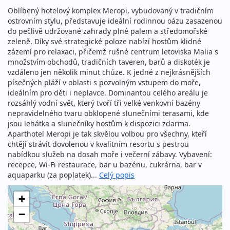
Oblíbený hotelový komplex Meropi, vybudovaný v tradičním
ostrovním stylu, představuje ideální rodinnou oázu zasazenou
do pečlivě udržované zahrady plné palem a středomořské
zeleně. Díky své strategické poloze nabízí hostům klidné
zázemí pro relaxaci, přičemž rušné centrum letoviska Malia s
množstvím obchodů, tradičních taveren, barů a diskoték je
vzdáleno jen několik minut chůze. K jedné z nejkrásnějších
písečných pláží v oblasti s pozvolným vstupem do moře,
ideálním pro děti i neplavce. Dominantou celého areálu je
rozsáhlý vodní svět, který tvoří tři velké venkovní bazény
nepravidelného tvaru obklopené slunečními terasami, kde
jsou lehátka a slunečníky hostům k dispozici zdarma.
Aparthotel Meropi je tak skvělou volbou pro všechny, kteří
chtějí strávit dovolenou v kvalitním resortu s pestrou
nabídkou služeb na dosah moře i večerní zábavy. Vybavení:
recepce, Wi-Fi restaurace, bar u bazénu, cukrárna, bar v
aquaparku (za poplatek)...
Celý popis
+
−