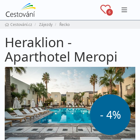
Navig
6
Cestování.cz
Zájezdy
Řecko
Heraklion -
Aparthotel Meropi
- 4%