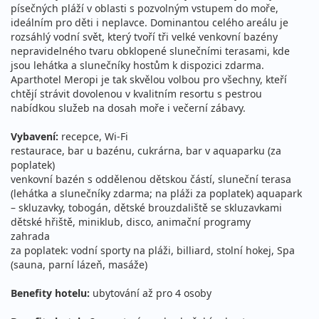
08.08. - 22.08.2026
all inclusive
písečných pláží v oblasti s pozvolným vstupem do moře,
ideálním pro děti i neplavce. Dominantou celého areálu je
sobota - sobota
letecky (Brno)
rozsáhlý vodní svět, který tvoří tři velké venkovní bazény
58 390 Kč
nepravidelného tvaru obklopené slunečními terasami, kde
vyprodáno
cena za 15 dní (14 nocí)
jsou lehátka a slunečníky hostům k dispozici zdarma.
Aparthotel Meropi je tak skvělou volbou pro všechny, kteří
08.08. - 22.08.2026
all inclusive
chtějí strávit dovolenou v kvalitním resortu s pestrou
nabídkou služeb na dosah moře i večerní zábavy.
sobota - sobota
letecky (Bratislava)
58 390 Kč
Vybavení:
recepce, Wi-Fi
vyprodáno
cena za 15 dní (14 nocí)
restaurace, bar u bazénu, cukrárna, bar v aquaparku (za
poplatek)
08.08. - 22.08.2026
all inclusive
venkovní bazén s oddělenou dětskou částí, sluneční terasa
(lehátka a slunečníky zdarma; na pláži za poplatek) aquapark
sobota - sobota
letecky (Vídeň)
– skluzavky, tobogán, dětské brouzdaliště se skluzavkami
58 390 Kč
dětské hřiště, miniklub, disco, animační programy
vyprodáno
cena za 15 dní (14 nocí)
zahrada
za poplatek: vodní sporty na pláži, billiard, stolní hokej, Spa
12.08. - 16.08.2026
all inclusive
(sauna, parní lázeň, masáže)
středa - neděle
letecky (Praha)
Benefity hotelu:
ubytování až pro 4 osoby
23 990 Kč
vyprodáno
cena za 5 dní (4 noci)