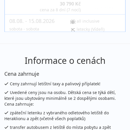
30 790 Kč
vyprodáno
cena za 8 dní (7 nocí)
08.08. - 15.08.2026
all inclusive
sobota - sobota
letecky (Vídeň)
30 790 Kč
vyprodáno
cena za 8 dní (7 nocí)
08.08. - 18.08.2026
all inclusive
Informace o cenách
sobota - úterý
letecky (Praha)
44 990 Kč
Cena zahrnuje
vyprodáno
cena za 11 dní (10 nocí)
Ceny zahrnují letištní taxy a palivový příplatek!
08.08. - 19.08.2026
all inclusive
Uvedené ceny jsou na osobu. Dětská cena se týká dětí,
sobota - středa
které jsou ubytovány minimálně se 2 dospělými osobami.
letecky (Praha)
Cena zahrnuje:
48 390 Kč
vyprodáno
zpáteční letenku z vybraného odletového letiště do
cena za 12 dní (11 nocí)
Heraklionu a zpět (včetně všech poplatků)
08.08. - 19.08.2026
all inclusive
transfer autobusem z letiště do místa pobytu a zpět