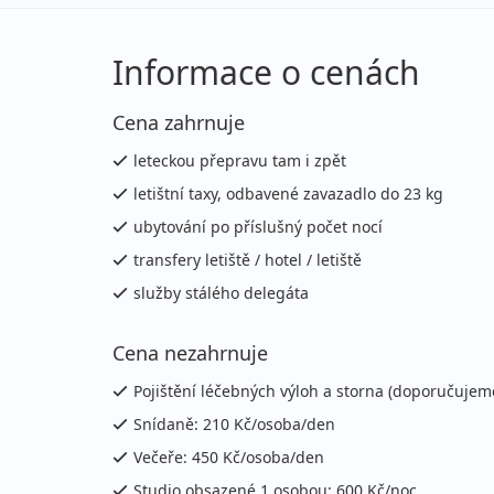
20.08. - 27.08.2026
vla
čtvrtek - čtvrtek
let
Informace o cenách
20.08. - 27.08.2026
vla
Cena zahrnuje
čtvrtek - čtvrtek
let
leteckou přepravu tam i zpět
20.08. - 03.09.2026
vla
letištní taxy, odbavené zavazadlo do 23 kg
čtvrtek - čtvrtek
let
ubytování po příslušný počet nocí
27.08. - 03.09.2026
vla
transfery letiště / hotel / letiště
čtvrtek - čtvrtek
let
služby stálého delegáta
27.08. - 03.09.2026
vla
Cena nezahrnuje
čtvrtek - čtvrtek
let
Pojištění léčebných výloh a storna (doporučujeme
27.08. - 10.09.2026
vla
Snídaně: 210 Kč/osoba/den
čtvrtek - čtvrtek
let
Večeře: 450 Kč/osoba/den
Studio obsazené 1 osobou: 600 Kč/noc