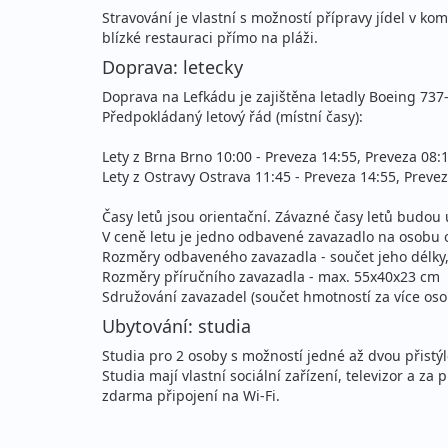
Stravování je vlastní s možností přípravy jídel v k
blízké restauraci přímo na pláži.
17.09. - 24.09.2026
vla
Doprava: letecky
čtvrtek - čtvrtek
let
Doprava na Lefkádu je zajištěna letadly Boeing 737
17.09. - 24.09.2026
vla
Předpokládaný letový řád (místní časy):
čtvrtek - čtvrtek
let
Lety z Brna Brno 10:00 - Preveza 14:55, Preveza 08:
Lety z Ostravy Ostrava 11:45 - Preveza 14:55, Prevez
Časy letů jsou orientační. Závazné časy letů budo
V ceně letu je jedno odbavené zavazadlo na osobu o
Rozměry odbaveného zavazadla - součet jeho délky,
Rozměry příručního zavazadla - max. 55x40x23 cm
Sdružování zavazadel (součet hmotností za více os
Ubytování: studia
Studia pro 2 osoby s možností jedné až dvou přistý
Studia mají vlastní sociální zařízení, televizor a z
zdarma připojení na Wi-Fi.