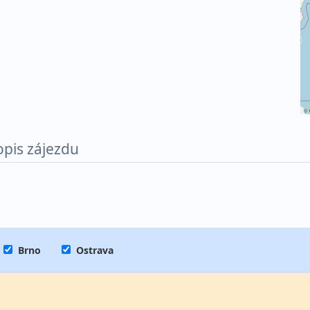
©
opis zájezdu
Brno
Ostrava