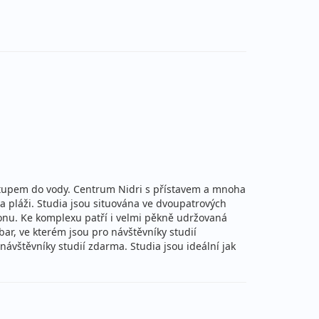
15 971 Kč
vyprodáno
cena za 8 dní (7 nocí)
15 291 Kč
vyprodáno
cena za 8 dní (7 nocí)
20 671 Kč
vyprodáno
na za 15 dní (14 nocí)
řístupem do vody. Centrum Nidri s přístavem a mnoha
15 350 Kč
vyprodáno
na pláži. Studia jsou situována ve dvoupatrových
cena za 8 dní (7 nocí)
konu. Ke komplexu patří i velmi pěkně udržovaná
r, ve kterém jsou pro návštěvníky studií
15 350 Kč
návštěvníky studií zdarma. Studia jsou ideální jak
vyprodáno
cena za 8 dní (7 nocí)
20 150 Kč
vyprodáno
na za 15 dní (14 nocí)