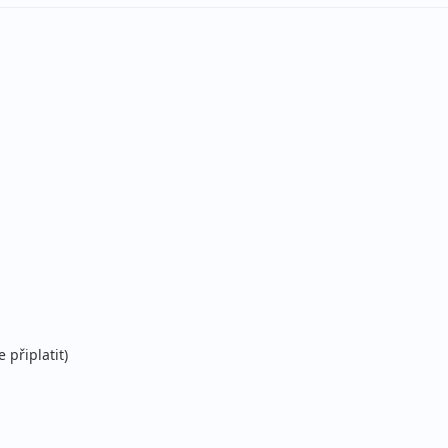
stní
ecky (Brno)
stní
ecky (Ostrava)
stní
ce
ecky (Brno)
stní
ecky (Brno)
stní
ecky (Ostrava)
 připlatit)
stní
ce
ecky (Brno)