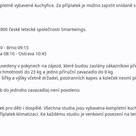
ompletně vybavené kuchyňce. Za příplatek je možno zajistit snídaně 
stní
ecky (Brno)
-800 české letecké společnosti Smartwings.
stní
ecky (Ostrava)
10 - Brno 09:15
a 08:10 - Ostrava 10:45
u uvedeny v pokynech na zájezd, které budou zaslány zákazníkovi 
 hmotnosti do 23 kg a jedno příruční zavazadlo do 8 kg.
 šířky a výšky včetně držadel, postranních kapes a koleček nesmí 
ob do jednoho zavazadla) není povoleno.
lek pro děti i dospělé. Všechna studia jsou vybavena kompletní ku
a příplatek klimatizaci. Ke každému studiu je venkovní posezení na te