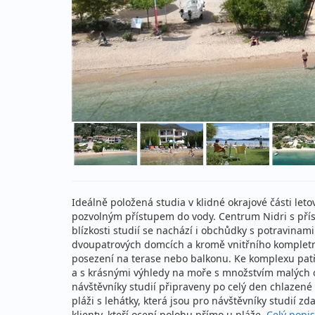
Ideálně položená studia v klidné okrajové části letov
pozvolným přístupem do vody. Centrum Nidri s přís
blízkosti studií se nachází i obchůdky s potravinami
dvoupatrových domcích a kromě vnitřního kompletníh
posezení na terase nebo balkonu. Ke komplexu pat
a s krásnými výhledy na moře s množstvím malých os
návštěvníky studií připraveny po celý den chlazené
pláži s lehátky, která jsou pro návštěvníky studií zd
klienty, kteří ocení polohu přímo u pláže.
Celý popis