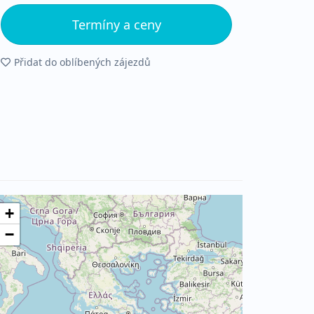
Termíny a ceny
Přidat do oblíbených zájezdů
+
−