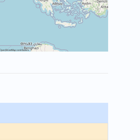
OpenStreetMap
contributors