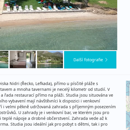
Další fotografie
iska Nidri (Řecko, Lefkada), přímo u písčité pláže s
tavem a mnoha tavernami je necelý kilometr od studií. V
 a řada restaurací přímo na pláži. Studia jsou situována ve
o vybavení mají návštěvníci k dispozici i venkovní
ří i velmi pěkně udržovaná zahrada s příjemným posezením
trůvků. U zahrady je i venkovní bar, ve kterém jsou pro
 i teplé nápoje a drobné občerstvení. Zahrada vede až k
arma. Studia jsou ideální jak pro pobyt s dětmi, tak i pro