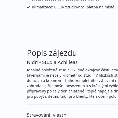
září 2026
Klimatizace: 6 EUR/studio/noc (platba na místě)
03.09. - 10.09.2026
vla
čtvrtek - čtvrtek
let
03.09. - 10.09.2026
vla
čtvrtek - čtvrtek
let
Popis zájezdu
03.09. - 17.09.2026
vla
čtvrtek - čtvrtek
let
Nidri - Studia Achilleas
Ideálně položená studia v klidné okrajové části let
10.09. - 17.09.2026
vla
tavernami je necelý kilometr od studií. V blízkosti
čtvrtek - čtvrtek
let
domcích a kromě vnitřního kompletního vybavení maj
zahrada s příjemným posezením a s krásnými výhled
10.09. - 17.09.2026
připraveny po celý den chlazené i teplé nápoje a dr
vla
pro pobyt s dětmi, tak i pro klienty, kteří ocení pol
čtvrtek - čtvrtek
let
10.09. - 24.09.2026
vla
Stravování: vlastní
čtvrtek - čtvrtek
let