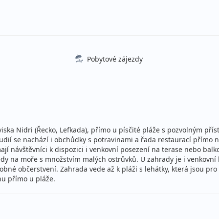
stní
ecky (Brno)
Pobytové zájezdy
stní
ecky (Ostrava)
stní
ce
ecky (Brno)
oviska Nidri (Řecko, Lefkada), přímo u písčité pláže s pozvolným p
stní
 studií se nachází i obchůdky s potravinami a řada restaurací přímo 
ecky (Brno)
í návštěvníci k dispozici i venkovní posezení na terase nebo bal
y na moře s množstvím malých ostrůvků. U zahrady je i venkovní ba
obné občerstvení. Zahrada vede až k pláži s lehátky, která jsou pro 
stní
ohu přímo u pláže.
ecky (Ostrava)
stní
ce
ecky (Brno)