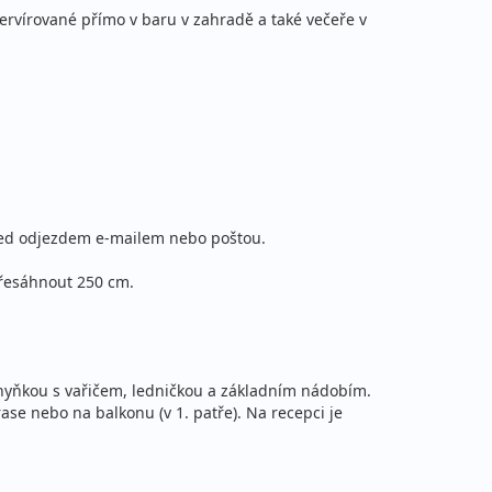
servírované přímo v baru v zahradě a také večeře v
15 990 Kč
vyprodáno
cena za 8 dní (7 nocí)
15 990 Kč
vyprodáno
cena za 8 dní (7 nocí)
před odjezdem e-mailem nebo poštou.
přesáhnout 250 cm.
chyňkou s vařičem, ledničkou a základním nádobím.
rase nebo na balkonu (v 1. patře). Na recepci je