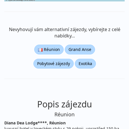
Nevyhovují vám alternativní zájezdy, vybírejte z celé
nabídky...
Réunion
Grand Anse
Pobytové zájezdy
Exotika
Popis zájezdu
Réunion
Diana Dea Lodge****, Réunion
luxusní hotel v loveckém stylu s 29 pokoji, uprostřed 150 ha