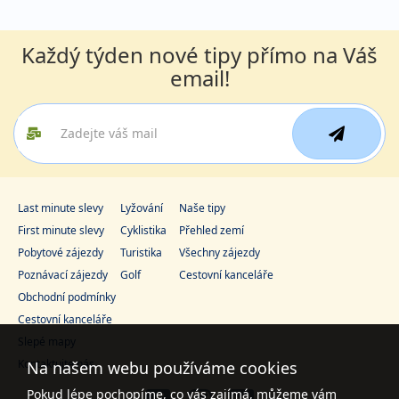
Každý týden nové tipy přímo na Váš
email!
Last minute slevy
Lyžování
Naše tipy
First minute slevy
Cyklistika
Přehled zemí
Pobytové zájezdy
Turistika
Všechny zájezdy
Poznávací zájezdy
Golf
Cestovní kanceláře
Obchodní podmínky
Cestovní kanceláře
Slepé mapy
Kontaktujte nás
Na našem webu používáme cookies
Pokud lépe pochopíme, co vás zajímá, můžeme vám