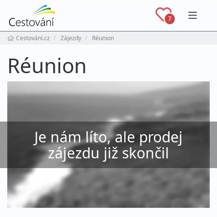
Navig
7
Cestování.cz
Zájezdy
Réunion
Réunion
Je nám líto, ale prodej
zájezdu již skončil