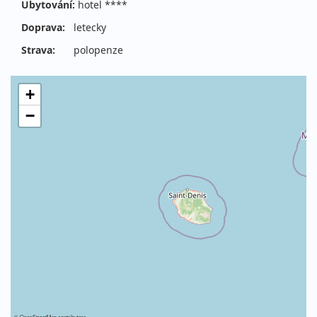
Ubytování:
hotel ****
Doprava:
letecky
Strava:
polopenze
+
−
©
OpenStreetMap
contributors