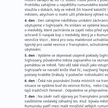
Prohlídku zahájíme u největšího rumunského kostela
sloužila v dobách, kdy ve městě žili hlavně katolič
městem, abychom si mohli užít překrásný výhled na
4. den
: Den zahájíme návštěvou unikátní záchranné 
ubytujeme v Sighișoaře. Po snídani se vydáme kousek
o medvědy, které zachránila ze zajetí nebo před vy
ochraně či naopak boji s medvědy, který je v Rumun
vesničce Viscri , která pro svou malebnost uchvátila 
typický pro saské vesnice v Transylvánii, ochutnám
ubytování.
5. den
: Vydáme se objevovat utajené poklady Sighi
Sighișoary, půvabného města zapsaného na seznamu
památkou ve městě. Tato věž také slouží jako vstupn
Sighișoaře se narodil kníže Vlad IV., nazývaný Tepe
postavy hraběte Drákuly. V podvečer individuální vo
6. den
: Čeká nás poznávání života místních na tra
situace se vydáme buď do vesnice Richiș, nebo Co
tajů tradičních řemesel . Odpoledne se přepravíme
7. den
: Na závěr naší výpravy po Transylvánii proz
navštívíme nedaleký záhadný les. Kluž bývala měste
Rumunsku patří mezi malé množství velkých rumuns