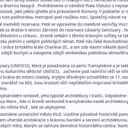
 Biserica Neagrã . Prohlédneme si náměstí Piata Sfatului s nejstar
tí Sasové, jako jakési ghetto pro pravoslavné Rumuny. V podvečer si
 tuto podhorskou metropoli pod rouškou noci. Společný návrat na 
medvědí rezervace. Poté se vypravíme do malebné vesničky Viscri, kt
 za Brašov k vesnici Zărnești do rezervace Libearty Sanctuary . Ne
děláváním u cirkusu . Kromě setkání s těmito krásnými zvířaty se t
sku jedním z velkých politických témat. Poté nás čeká dvouhodinov
i srdce britského krále Charlese III., a ten zde vlastní několik dom
e zdejší kuchyni a nasajeme zdejší venkovskou poklidnou atmosféru
șoary (UNESCO), která je považována za perlu Transylvánie a je ta
 kulturního dědictví UNESCO, začneme pod radniční věží se střed
í brána do místní citadely. Krytým dřevěným schodištěm ze 17. stol
ș (narážeč na kůl). Svou krutostí vůči nepřátelům inspiroval britsk
lno.
nsylvánském venkově, jeho typické architektury i tradic. Odpoledn
pșa Mare , kde si kromě venkovské transylvánsko-saské architekt
 do města Kluž , kde se ubytujeme.
koumáme univerzitní město Kluž. Uvidíme působivé historické památ
m uherské aristokracie s krásnou barokní a secesní architekturou
kých měst, kterým se vyhnula demolice historického centra. Navíc