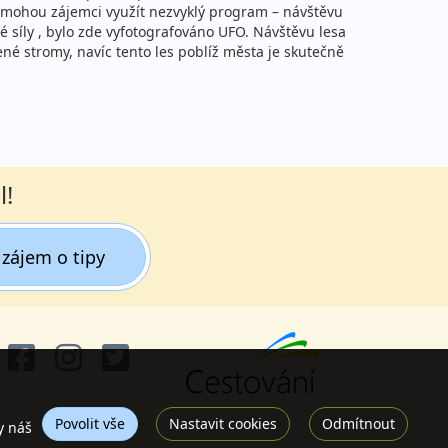
er mohou zájemci využít nezvyklý program – návštěvu
é síly , bylo zde vyfotografováno UFO. Návštěvu lesa
né stromy, navíc tento les poblíž města je skutečně
l!
zájem o tipy
Povolit vše
Nastavit cookies
Odmítnout
y náš