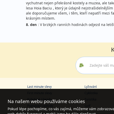
vychutnat nejen překrásné kostely a muzea, ale tak
lesa Hoia Baciu , který je údajně nejstrašidelnější
ale doporučujeme všem, i těm, kteří nepatří mezi f
krásným místem.
8. den
: V brzkých ranních hodinách odjezd na letiš
K
Last minute slevy
Lyžování
First minute slevy
Cyklistika
Pobytové zájezdy
Turistika
Na našem webu používáme cookies
Poznávací zájezdy
Golf
Pokud lépe pochopíme, co vás zajímá, můžeme vám zobrazovat 
web dobře fungoval a mohli jsme ho dále zlepšovat.