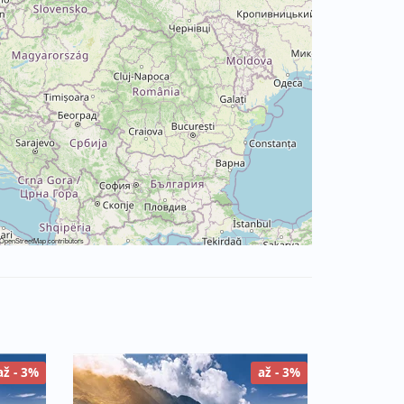
OpenStreetMap
contributors
až - 3%
až - 3%