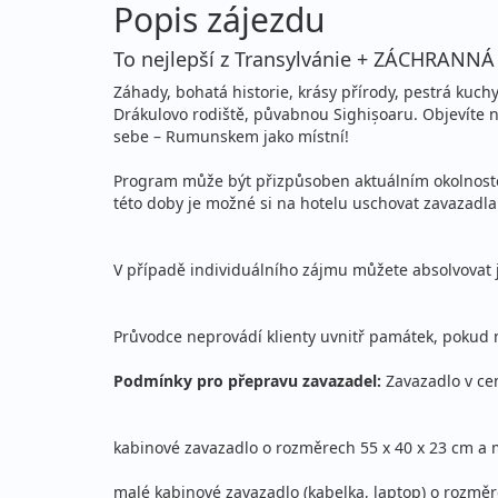
Popis zájezdu
To nejlepší z Transylvánie + ZÁCHRAN
Záhady, bohatá historie, krásy přírody, pestrá kuc
Drákulovo rodiště, půvabnou Sighișoaru. Objevíte ne
sebe – Rumunskem jako místní!
Program může být přizpůsoben aktuálním okolnostem
této doby je možné si na hotelu uschovat zavazadla
V případě individuálního zájmu můžete absolvovat 
Průvodce neprovádí klienty uvnitř památek, pokud 
Podmínky pro přepravu zavazadel:
Zavazadlo v ce
kabinové zavazadlo o rozměrech 55 x 40 x 23 cm a 
malé kabinové zavazadlo (kabelka, laptop) o rozměr