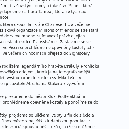
šími brašovskými domy a také čtvrť Schei , která
 vyšlápneme na horu Tâmpa , která se tyčí nad
hotel.
erá okouzlila i krále Charlese III., a večer se
zisková organizace Millions of friends se zde stará
aké dozvíme mnoho zajímavostí právě o jejich
á cesta do srdce Transylvánie . Zastavíme se ve
ů. Ve Viscri si prohlédneme opevněný kostel , tolik
. Ve večerních hodinách přejezd do Sighișoary,
ké rodištěm legendárního hraběte Drákuly. Prohlídku
ověkým orlojem , která je nejfotografovanější
etí vystoupáme do kostela sv. Mikuláše . V
ého spisovatele Abrahama Stokera k vytvoření
e se přesuneme do města Kluž. Podle aktuální
ury prohlédneme opevněné kostely a ponoříme se do
ky, projdeme se uličkami ve stylu fin de siècle a
. Dnes město s největší studentskou populací v
 zde vzniká spoustu pěších zón, takže si můžeme