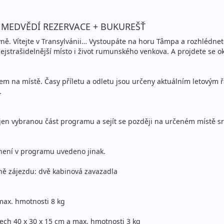
NÁ MEDVĚDÍ REZERVACE + BUKUREŠŤ
hyně. Vítejte v Transylvánii… Vystoupáte na horu Tâmpa a rozhlédn
jstrašidelnější místo i život rumunského venkova. A projdete se ok
 na místě. Časy příletu a odletu jsou určeny aktuálním letovým 
.
jen vybranou část programu a sejít se později na určeném místě sr
není v programu uvedeno jinak.
ně zájezdu: dvě kabinová zavazadla
max. hmotnosti 8 kg
ech 40 x 30 x 15 cm a max. hmotnosti 3 kg