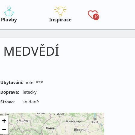
10
Plavby
Inspirace
NÁ MEDVĚDÍ
Ubytování:
hotel ***
Doprava:
letecky
Strava:
snídaně
+
−