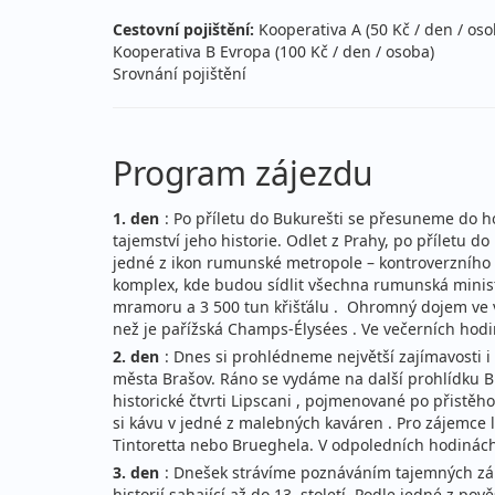
Cestovní pojištění:
Kooperativa A (50 Kč / den / oso
Kooperativa B Evropa (100 Kč / den / osoba)
Srovnání pojištění
Program zájezdu
1. den
: Po příletu do Bukurešti se přesuneme do 
tajemství jeho historie. Odlet z Prahy, po příletu 
jedné z ikon rumunské metropole – kontroverzního 
komplex, kde budou sídlit všechna rumunská minist
mramoru a 3 500 tun křišťálu . Ohromný dojem ve v
než je pařížská Champs-Élysées . Ve večerních hod
2. den
: Dnes si prohlédneme největší zajímavosti 
města Brašov. Ráno se vydáme na další prohlídku Bu
historické čtvrti Lipscani , pojmenované po přistěho
si kávu v jedné z malebných kaváren . Pro zájemce 
Tintoretta nebo Brueghela. V odpoledních hodinác
3. den
: Dnešek strávíme poznáváním tajemných zák
historií sahající až do 13. století. Podle jedné z p