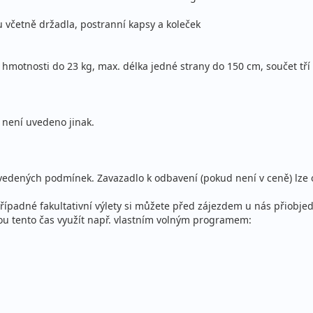
u včetně držadla, postranní kapsy a koleček
hmotnosti do 23 kg, max. délka jedné strany do 150 cm, součet tř
 není uvedeno jinak.
uvedených podmínek. Zavazadlo k odbavení (pokud není v ceně) lze
ípadné fakultativní výlety si můžete před zájezdem u nás přiobjed
ohou tento čas využít např. vlastním volným programem: