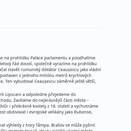
áme na prohlídku Paláce parlamentu a poodhalíme
 letový řád dovolí, společně vyrazíme na prohlídku
čal stavět rumunský diktátor Ceaușescu jako vládní
 postaven z jednoho miliónu metrů krychlových
e. Ten vybudoval Ceaușescu záměrně ještě větší,
vrti Lipscani a odpoledne přejedeme do
chodu. Zavítáme do nejkrásnější části města –
dvůr i překrásné kostely z 16. století a vychutnáme
st obdivovat i evropské velikány jako Rubense,
at výhledy z hory Tâmpa. Brašov se může pyšnit
čka Hameln krysař, aby tu založili vlastní město.