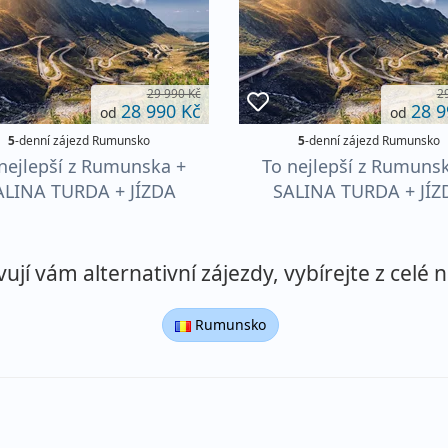
29 990 Kč
2
28 990 Kč
28 9
od
od
5
-denní zájezd Rumunsko
5
-denní zájezd Rumunsko
nejlepší z Rumunska +
To nejlepší z Rumuns
ALINA TURDA + JÍZDA
SALINA TURDA + JÍZ
PRŮSMYKEM
PRŮSMYKEM
TRANSFAGARASAN
TRANSFAGARASA
jí vám alternativní zájezdy, vybírejte z celé n
Rumunsko