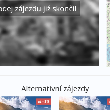
odej zájezdu již skončil
©
Alternativní zájezdy
až - 3%