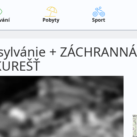
vání
Pobyty
Sport
ansylvánie + ZÁCHRAN
KUREŠŤ