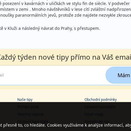
é posezení v kavárnách v uličkách ve stylu fin de siècle. V podveč
m místem v zemi . Mnoho návštěvníků v lese cítí zvláštní nadpřirozen
anoušky paranormálních jevů, protože zde najdete nezvykle zkrouce
tě v Kluži a následný návrat do Prahy, s přestupem.
aždý týden nové tipy přímo na Váš emai
Mám 
Naše tipy
Obchodní podmínky
Přehled zemí
Cestovní kanceláře
Všechny zájezdy
Slepé mapy
Cestovní kanceláře
Kontaktujte nás
přesně to, co hledáte. Cookies využíváme k analýze informací, ab