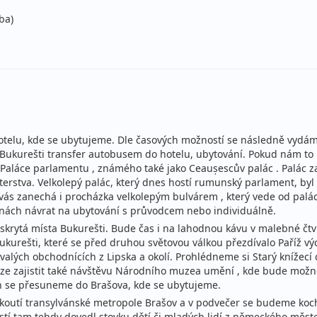
ba)
hotelu, kde se ubytujeme. Dle časových možností se následně vyd
do Bukurešti transfer autobusem do hotelu, ubytování. Pokud nám to
Paláce parlamentu , známého také jako Ceaușescův palác . Palác za
erstva. Velkolepý palác, který dnes hostí rumunský parlament, byl
ás zanechá i procházka velkolepým bulvárem , který vede od palác
inách návrat na ubytování s průvodcem nebo individuálně.
i skrytá místa Bukurešti. Bude čas i na lahodnou kávu v malebné čt
kurešti, které se před druhou světovou válkou přezdívalo Paříž vý
valých obchodnících z Lipska a okolí. Prohlédneme si Starý knížecí 
lze zajistit také návštěvu Národního muzea umění , kde bude možno
h se přesuneme do Brašova, kde se ubytujeme.
outí transylvánské metropole Brašov a v podvečer se budeme koch
ověstí tam tehdy dovedl stovku dětí či mladých lidí z německého měste