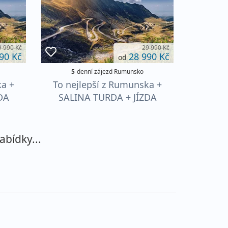
9 990 Kč
29 990 Kč
90 Kč
28 990 Kč
od
5
-denní zájezd Rumunsko
ka +
To nejlepší z Rumunska +
DA
SALINA TURDA + JÍZDA
PRŮSMYKEM
N
TRANSFAGARASAN
abídky...