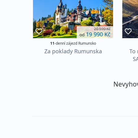
20 590 Kč
19 990 Kč
od
11
-denní zájezd Rumunsko
Za poklady Rumunska
To 
S
Nevyhovu