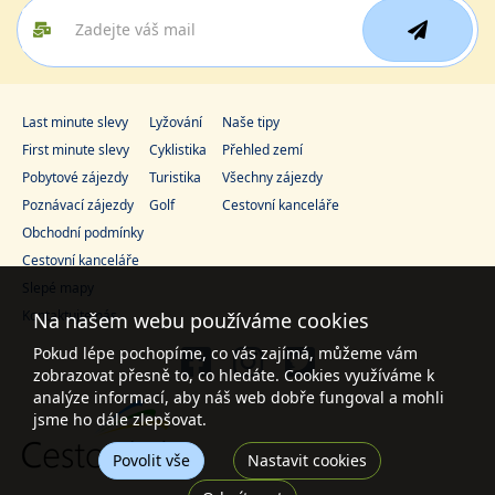
Last minute slevy
Lyžování
Naše tipy
First minute slevy
Cyklistika
Přehled zemí
Pobytové zájezdy
Turistika
Všechny zájezdy
Poznávací zájezdy
Golf
Cestovní kanceláře
Obchodní podmínky
Cestovní kanceláře
Slepé mapy
Kontaktujte nás
Na našem webu používáme cookies
Pokud lépe pochopíme, co vás zajímá, můžeme vám
zobrazovat přesně to, co hledáte. Cookies využíváme k
analýze informací, aby náš web dobře fungoval a mohli
jsme ho dále zlepšovat.
Povolit vše
Nastavit cookies