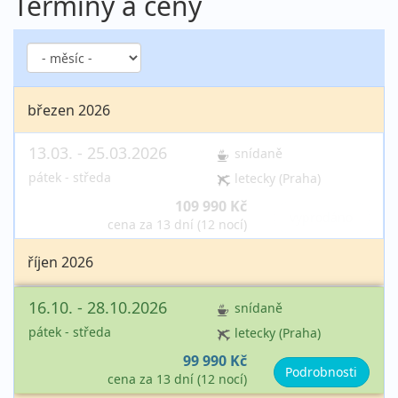
Termíny a ceny
březen 2026
13.03. - 25.03.2026
snídaně
pátek - středa
letecky (Praha)
109 990 Kč
vyprodáno
cena za 13 dní (12 nocí)
říjen 2026
16.10. - 28.10.2026
snídaně
pátek - středa
letecky (Praha)
99 990 Kč
Podrobnosti
cena za 13 dní (12 nocí)