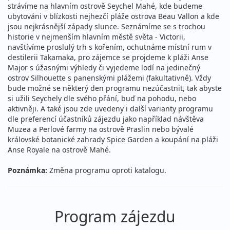
strávíme na hlavním ostrově Seychel Mahé, kde budeme
ubytováni v blízkosti nejhezčí pláže ostrova Beau Vallon a kde
jsou nejkrásnější západy slunce. Seznámíme se s trochou
historie v nejmenším hlavním městě světa - Victorii,
navštívíme proslulý trh s kořením, ochutnáme místní rum v
destilerii Takamaka, pro zájemce se projdeme k pláži Anse
Major s úžasnými výhledy či vyjedeme lodí na jedinečný
ostrov Silhouette s panenskými plážemi (fakultativně). Vždy
bude možné se některý den programu nezúčastnit, tak abyste
si užili Seychely dle svého přání, buď na pohodu, nebo
aktivněji. A také jsou zde uvedeny i další varianty programu
dle preferencí účastníků zájezdu jako například návštěva
Muzea a Perlové farmy na ostrově Praslin nebo bývalé
královské botanické zahrady Spice Garden a koupání na pláži
Anse Royale na ostrově Mahé.
Poznámka:
Změna programu oproti katalogu.
Program zájezdu