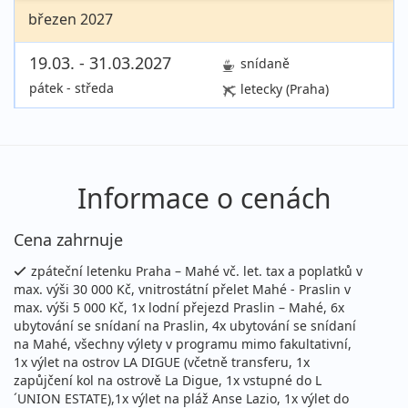
březen 2027
19.03. - 31.03.2027
snídaně
pátek - středa
letecky (Praha)
99 990 Kč
Podrobnosti
cena za 13 dní (12 nocí)
Informace o cenách
Cena zahrnuje
zpáteční letenku Praha – Mahé vč. let. tax a poplatků v
max. výši 30 000 Kč, vnitrostátní přelet Mahé - Praslin v
max. výši 5 000 Kč, 1x lodní přejezd Praslin – Mahé, 6x
ubytování se snídaní na Praslin, 4x ubytování se snídaní
na Mahé, všechny výlety v programu mimo fakultativní,
1x výlet na ostrov LA DIGUE (včetně transferu, 1x
zapůjčení kol na ostrově La Digue, 1x vstupné do L
´UNION ESTATE),1x výlet na pláž Anse Lazio, 1x výlet do