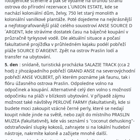
fotogenické scenérie a pak se vydáme na druhou stranu
ostrova do přírodní rezervace L´UNION ESTATE, kde se
nachází koloniální dům, želvy, 750 let starý monolith a
koloniální vanilkové plantáže. Poté dojedeme na nejkrásnější
a nejfotografovanější pláž celého souostroví ANSE SOURCE D
´ARGENT, kde strávíme dostatek času na báječné koupání v
průzračně tyrkysové vodě. Dle aktuální situace a počasí
fakultativně projížďka v průhledném kajaku podél pobřeží
pláže SOURCE D´ARGENT. Zpět na ostrov Praslin lodí a
transfer na ubytování.
5. den
: snídaně, turistická procházka SALAZIE TRACK (cca 2
hod) z jihozápadního pobřeží GRAND ANSE na severovýchodní
pobřeží ANSE VOLBERT, při kterém poznáme jak faunu, tak i
flóru úžasného ostrova Praslin. Odpoledne volno na
odpočinek a koupání. Alternativně celý den volno s možností
odpočinku na pláži v blízkosti ubytování. V případě zájmu
možnost také návštěvy PERLOVÉ FARMY (fakultativně), kde si
budete moci zakoupit vzácné černé perly, které se nedají
koupit nikde jinde na světě, nebo zajít do místního PRASLIN
MUZEA (fakultativně), kde vás seznámí s "coconut dehusking"-
odstraňování slupky kokosů, zahrajete si na lokální hudební
nástroje, nakrmíte kaloně a zažijete mnohé další.