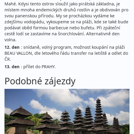
Mahé. Kdysi tento ostrov sloužil jako pirátská základna, je
místem mnoha endemických druhů rostlin a je obdivován pro
svou panenskou přírodu. My se procházkou vydáme ke
zdejšímu vodopádu, vykoupeme se na pláži, kde se také bude
podávat oběd formou barbecue nebo bufetu. Při zpáteční
cestě lodí se zastavíme na šnorchlování. Alternativně den
volna.
12. den
: snídaně, volný program, možnost koupání na pláži
BEAU VALLON, dle letového řádu transfer na letiště a odlet do
ČR.
13. den
: přílet do PRAHY.
Podobné zájezdy