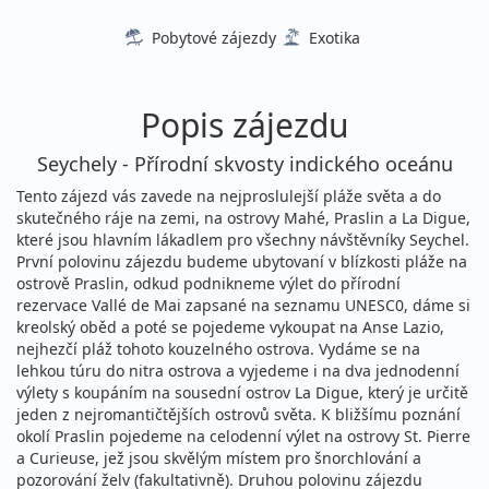
Pobytové zájezdy
Exotika
Popis zájezdu
Seychely - Přírodní skvosty indického oceánu
Tento zájezd vás zavede na nejproslulejší pláže světa a do
skutečného ráje na zemi, na ostrovy Mahé, Praslin a La Digue,
které jsou hlavním lákadlem pro všechny návštěvníky Seychel.
První polovinu zájezdu budeme ubytovaní v blízkosti pláže na
ostrově Praslin, odkud podnikneme výlet do přírodní
rezervace Vallé de Mai zapsané na seznamu UNESC0, dáme si
kreolský oběd a poté se pojedeme vykoupat na Anse Lazio,
nejhezčí pláž tohoto kouzelného ostrova. Vydáme se na
lehkou túru do nitra ostrova a vyjedeme i na dva jednodenní
výlety s koupáním na sousední ostrov La Digue, který je určitě
jeden z nejromantičtějších ostrovů světa. K bližšímu poznání
okolí Praslin pojedeme na celodenní výlet na ostrovy St. Pierre
a Curieuse, jež jsou skvělým místem pro šnorchlování a
pozorování želv (fakultativně). Druhou polovinu zájezdu