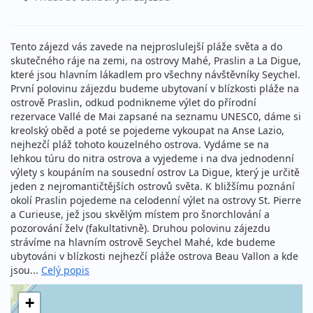
Tento zájezd vás zavede na nejproslulejší pláže světa a do
skutečného ráje na zemi, na ostrovy Mahé, Praslin a La Digue,
které jsou hlavním lákadlem pro všechny návštěvníky Seychel.
První polovinu zájezdu budeme ubytovaní v blízkosti pláže na
ostrově Praslin, odkud podnikneme výlet do přírodní
rezervace Vallé de Mai zapsané na seznamu UNESC0, dáme si
kreolský oběd a poté se pojedeme vykoupat na Anse Lazio,
nejhezčí pláž tohoto kouzelného ostrova. Vydáme se na
lehkou túru do nitra ostrova a vyjedeme i na dva jednodenní
výlety s koupáním na sousední ostrov La Digue, který je určitě
jeden z nejromantičtějších ostrovů světa. K bližšímu poznání
okolí Praslin pojedeme na celodenní výlet na ostrovy St. Pierre
a Curieuse, jež jsou skvělým místem pro šnorchlování a
pozorování želv (fakultativně). Druhou polovinu zájezdu
strávíme na hlavním ostrově Seychel Mahé, kde budeme
ubytováni v blízkosti nejhezčí pláže ostrova Beau Vallon a kde
jsou...
Celý popis
+