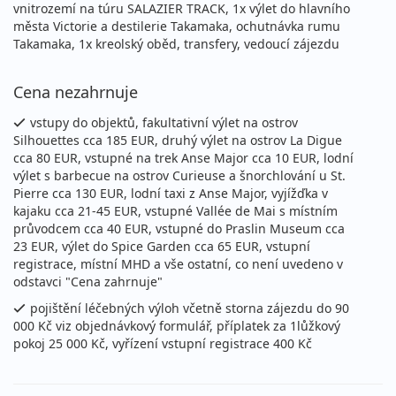
vnitrozemí na túru SALAZIER TRACK, 1x výlet do hlavního
města Victorie a destilerie Takamaka, ochutnávka rumu
Takamaka, 1x kreolský oběd, transfery, vedoucí zájezdu
Cena nezahrnuje
vstupy do objektů, fakultativní výlet na ostrov
Silhouettes cca 185 EUR, druhý výlet na ostrov La Digue
cca 80 EUR, vstupné na trek Anse Major cca 10 EUR, lodní
výlet s barbecue na ostrov Curieuse a šnorchlování u St.
Pierre cca 130 EUR, lodní taxi z Anse Major, vyjížďka v
kajaku cca 21-45 EUR, vstupné Vallée de Mai s místním
průvodcem cca 40 EUR, vstupné do Praslin Museum cca
23 EUR, výlet do Spice Garden cca 65 EUR, vstupní
registrace, místní MHD a vše ostatní, co není uvedeno v
odstavci "Cena zahrnuje"
pojištění léčebných výloh včetně storna zájezdu do 90
000 Kč viz objednávkový formulář, příplatek za 1lůžkový
pokoj 25 000 Kč, vyřízení vstupní registrace 400 Kč