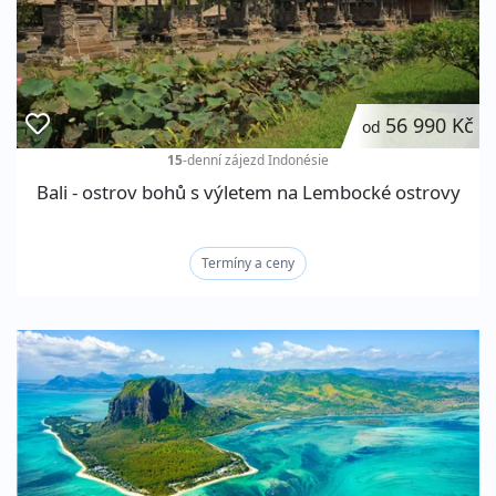
56 990 Kč
od
15
-denní zájezd
Indonésie
Bali - ostrov bohů s výletem na Lembocké ostrovy
Termíny a ceny