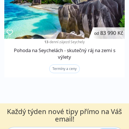
83 990 Kč
od
13
-denní zájezd
Seychely
Pohoda na Seychelách - skutečný ráj na zemi s
výlety
Termíny a ceny
Každý týden nové tipy přímo na Váš
email!