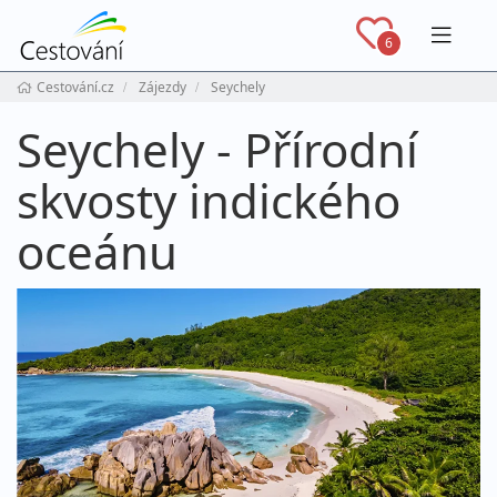
Navig
6
Cestování.cz
Zájezdy
Seychely
Seychely - Přírodní
skvosty indického
oceánu