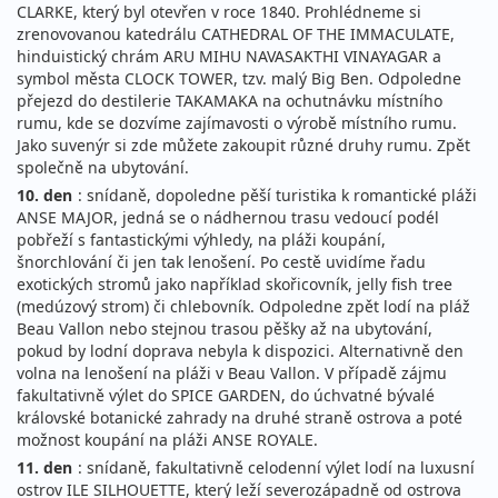
CLARKE, který byl otevřen v roce 1840. Prohlédneme si
zrenovovanou katedrálu CATHEDRAL OF THE IMMACULATE,
hinduistický chrám ARU MIHU NAVASAKTHI VINAYAGAR a
symbol města CLOCK TOWER, tzv. malý Big Ben. Odpoledne
přejezd do destilerie TAKAMAKA na ochutnávku místního
rumu, kde se dozvíme zajímavosti o výrobě místního rumu.
Jako suvenýr si zde můžete zakoupit různé druhy rumu. Zpět
společně na ubytování.
10. den
: snídaně, dopoledne pěší turistika k romantické pláži
ANSE MAJOR, jedná se o nádhernou trasu vedoucí podél
pobřeží s fantastickými výhledy, na pláži koupání,
šnorchlování či jen tak lenošení. Po cestě uvidíme řadu
exotických stromů jako například skořicovník, jelly fish tree
(medúzový strom) či chlebovník. Odpoledne zpět lodí na pláž
Beau Vallon nebo stejnou trasou pěšky až na ubytování,
pokud by lodní doprava nebyla k dispozici. Alternativně den
volna na lenošení na pláži v Beau Vallon. V případě zájmu
fakultativně výlet do SPICE GARDEN, do úchvatné bývalé
královské botanické zahrady na druhé straně ostrova a poté
možnost koupání na pláži ANSE ROYALE.
11. den
: snídaně, fakultativně celodenní výlet lodí na luxusní
ostrov ILE SILHOUETTE, který leží severozápadně od ostrova