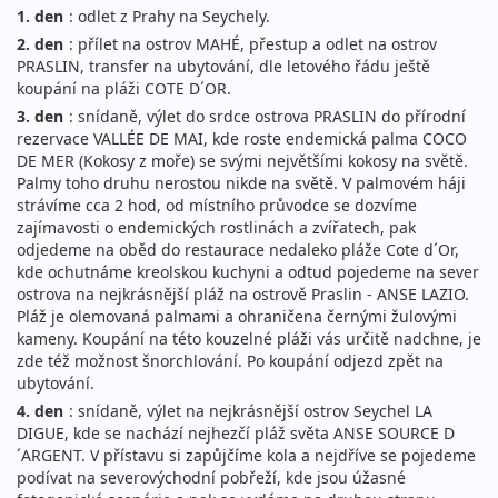
1. den
: odlet z Prahy na Seychely.
2. den
: přílet na ostrov MAHÉ, přestup a odlet na ostrov
PRASLIN, transfer na ubytování, dle letového řádu ještě
koupání na pláži COTE D´OR.
3. den
: snídaně, výlet do srdce ostrova PRASLIN do přírodní
rezervace VALLÉE DE MAI, kde roste endemická palma COCO
DE MER (Kokosy z moře) se svými největšími kokosy na světě.
Palmy toho druhu nerostou nikde na světě. V palmovém háji
strávíme cca 2 hod, od místního průvodce se dozvíme
zajímavosti o endemických rostlinách a zvířatech, pak
odjedeme na oběd do restaurace nedaleko pláže Cote d´Or,
kde ochutnáme kreolskou kuchyni a odtud pojedeme na sever
ostrova na nejkrásnější pláž na ostrově Praslin - ANSE LAZIO.
Pláž je olemovaná palmami a ohraničena černými žulovými
kameny. Koupání na této kouzelné pláži vás určitě nadchne, je
zde též možnost šnorchlování. Po koupání odjezd zpět na
ubytování.
4. den
: snídaně, výlet na nejkrásnější ostrov Seychel LA
DIGUE, kde se nachází nejhezčí pláž světa ANSE SOURCE D
´ARGENT. V přístavu si zapůjčíme kola a nejdříve se pojedeme
podívat na severovýchodní pobřeží, kde jsou úžasné