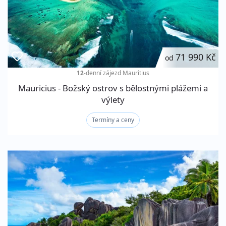
71 990 Kč
od
12
-denní zájezd
Mauritius
Mauricius - Božský ostrov s bělostnými plážemi a
výlety
Termíny a ceny