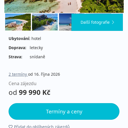
Další fotografie
Ubytování:
hotel
Doprava:
letecky
Strava:
snídaně
2 termíny
od 16. října 2026
Cena zájezdu
od
99 990 Kč
Termíny a ceny
Přidat do oblíbených zájezdů