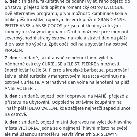
6. den
: snídaně, fakultativně celodenní výlet, ráno odjezd do
přístavu, přejezd lodí opět na romantický ostrov LA DIGUE.
Dvě alternativy programu, první možnost: kombinace kola a
lehké pěší turistiky tropickým lesem k plážím GRAND ANSE,
PETITE ANSE a ANSE COCOS jež jsou obklopeny žulovými
kameny a krásnými lagunami. Druhá možnost: prozkoumání
severovýchodní strany ostrova na kole a strávit den na pláži
dle vlastního výběru. Zpět opět lodí na ubytování na ostrově
PRASLIN.
7. den
: snídaně, fakultativně celodenní lodní výlet na
nádherné ostrovy CURIEUSE a ILE ST. PIERRE s možností
šnorchlování u Ile St. Pierre a kreolské barbecue, pozorování
želv a lehká turistika v mangrovovém lese (cca 45minut) na
ostrově Curieuse. Alternativně den volna na lenošení na pláži
ANSE VOLBERT.
8. den
: snídaně, odjezd lodní dopravou na MAHÉ, přejezd z
přístavu na ubytování. Odpoledne strávíme koupáním na
"naší" pláži BEAU VALLON, kde zažijete nejhezčí západ slunce
na ostrově.
9. den
: snídaně, odjezd místní dopravou na výlet do hlavního
města VICTORIA. Jedná se o nejmenší hlavní město na světě,
ale má úžasnou atmosféru. Navštívíme trh SIR SELWYN