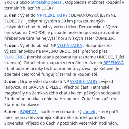
SKOK a okolo
Štrbského plesa
. Odpoledne možnost koupání v
termálních lázních LÚČKY.
3. den
: Výlet do
NP NÍZKÉ TATRY
: DEMÄNOVSKÁ JESKYNĚ
SLOBODY - jeskynní systém s 30 km prozkoumaných
jeskynních chodeb byl vytvořen říčkou Demänovkou. Výjezd
lanovkou na CHOPOK, v případě hezkého počasí pro zdatné
hřebenová túra na nejvyšší horu Nízkých Tater ĎUMBIER.
4. den
: Výlet do oblasti NP
VELKÁ FATRA
: Ružomberok -
výjezd lanovkou na MALINO BRDO, pěší přechod přes
VLKOLÍNEC
(horská osada zapsaná na seznamu UNESCO, žijící
skansen). Odpoledne koupání v termálních lázních
BEŠEŇOVÁ
- blahodárné účinky těchto pramenů využívali již Keltové. Je
zde také celoročně fungující termální koupaliště.
5. den
: Druhý výlet do oblasti NP
VYSOKÉ TATRY
: výjezd
lanovkou na SKALNATÉ PLESO. Přechod části Tatranské
magistrály na Zamkovského chatu kolem pěkných vodopádů
Studeného potoka a dále na Hrebienok. Zubačkou zpět do
Starého Smokovce.
6. den
:
BOJNICE
- nádherný romantický
zámek
, který patří
mezi nejnavštěvovanější kulturněhistorické památky
Slovenska. Příjezd do Čech v pozdních večerních hodinách.