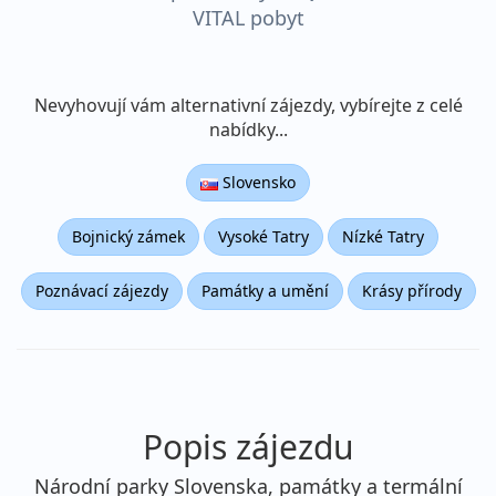
VITAL pobyt
Nevyhovují vám alternativní zájezdy, vybírejte z celé
nabídky...
Slovensko
Bojnický zámek
Vysoké Tatry
Nízké Tatry
Poznávací zájezdy
Památky a umění
Krásy přírody
Popis zájezdu
Národní parky Slovenska, památky a termální