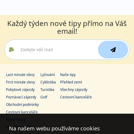
Každý týden nové tipy přímo na Váš
email!
Last minute slevy
Lyžování
Naše tipy
First minute slevy
Cyklistika
Přehled zemí
Pobytové zájezdy
Turistika
Všechny zájezdy
Poznávací zájezdy
Golf
Cestovní kanceláře
Obchodní podmínky
Cestovní kanceláře
Slepé mapy
Kontaktujte nás
Na našem webu používáme cookies