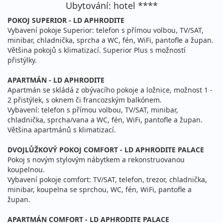
čtvrtek - neděle
vlastní
Ubytování: hotel ****
12 050 Kč
POKOJ SUPERIOR - LD APHRODITE
Sleva 11%
13 550 Kč
Podrobnosti
cena za 4 dny (3 noci)
Vybavení pokoje Superior: telefon s přímou volbou, TV/SAT,
minibar, chladnička, sprcha a WC, fén, WiFi, pantofle a župan.
20.09. - 23.09.2026
polopenze
Většina pokojů s klimatizací. Superior Plus s možností
přistýlky.
neděle - středa
vlastní
11 700 Kč
APARTMÁN - LD APHRODITE
Sleva 11%
13 100 Kč
Podrobnosti
cena za 4 dny (3 noci)
Apartmán se skládá z obývacího pokoje a ložnice, možnost 1 -
2 přistýlek, s oknem či francozským balkónem.
21.09. - 24.09.2026
polopenze
Vybavení: telefon s přímou volbou, TV/SAT, minibar,
chladnička, sprcha/vana a WC, fén, WiFi, pantofle a župan.
pondělí - čtvrtek
vlastní
Většina apartmánů s klimatizací.
11 700 Kč
Sleva 11%
13 100 Kč
Podrobnosti
cena za 4 dny (3 noci)
DVOJLŮŽKOVÝ POKOJ COMFORT - LD APHRODITE PALACE
Pokoj s novým stylovým nábytkem a rekonstruovanou
24.09. - 27.09.2026
polopenze
koupelnou.
Vybavení pokoje comfort: TV/SAT, telefon, trezor, chladnička,
čtvrtek - neděle
vlastní
minibar, koupelna se sprchou, WC, fén, WiFi, pantofle a
12 050 Kč
Sleva 11%
13 550 Kč
župan.
Podrobnosti
cena za 4 dny (3 noci)
APARTMÁN COMFORT - LD APHRODITE PALACE