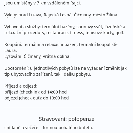
jsou umístěny v 7 km vzdáleném Rajci.
11 700 Kč
Sleva 11%
13 100 Kč
Podrobnosti
cena za 4 dny (3 noci)
Výlety: hrad Likava, Rajecká Lesná, Čičmany, město Žilina.
10.09. - 13.09.2026
polopenze
Vybavení a služby: termální bazény, saunový svět, lázeňské a
čtvrtek - neděle
vlastní
relaxační procedury, restaurace, fitness, tenisové kurty, golf.
12 050 Kč
Sleva 11%
13 550 Kč
Podrobnosti
Koupání: termální a relaxační bazén, termální koupaliště
cena za 4 dny (3 noci)
Laura.
13.09. - 16.09.2026
Lyžování: Čičmany, Vrátná dolina.
polopenze
neděle - středa
vlastní
Upozornění: u jednotlivých pobytů lze na vyžádání změnit jak
11 700 Kč
tip ubytovacího zařízení, tak i délku pobytu.
Sleva 11%
13 100 Kč
Podrobnosti
cena za 4 dny (3 noci)
Příjezd a odjezd:
14.09. - 17.09.2026
polopenze
příjezd (check-in): od 14:00 hod
odjezd (check-out): do 10:00 hod
pondělí - čtvrtek
vlastní
11 700 Kč
Sleva 11%
13 100 Kč
Podrobnosti
cena za 4 dny (3 noci)
Stravování: polopenze
17.09. - 20.09.2026
polopenze
snídaně a večeře – formou bohatého bufetu.