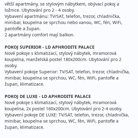
27.09. - 30.09.2026
polopenze
větší apartmány, se stylovým nábytkem, obývací pokoj a
ložnice. Ubytování pro 2 - 4 osoby.
neděle - středa
vlastní
Vybavení apartmánu: TV/SAT, telefon, trezor, chladnička,
11 700 Kč
Sleva 11%
13 100 Kč
minibar, koupelna se sprchou nebo vanou, WC, fén, WiFi,
Podrobnosti
cena za 4 dny (3 noci)
pantofle a župan.
2 apartmány comfort mají balkon.
28.09. - 01.10.2026
polopenze
POKOJ SUPERIOR - LD APHRODITE PALACE
pondělí - čtvrtek
vlastní
Nové pokoje s klimatizací, stylový nábytek, mramorová
11 700 Kč
Sleva 11%
13 100 Kč
koupelna, manželská postel 180x200cm. Ubytování pro 2
Podrobnosti
cena za 4 dny (3 noci)
osoby.
Vybavení pokoje Superior: TV/SAT, telefon, trezor, chladnička,
říjen 2026
minibar, koupelna se sprchou, WC, fén, WiFi, pantofle a
župan, klimatizace.
01.10. - 04.10.2026
polopenze
POKOJ DE LUXE - LD APHRODITE PALACE
čtvrtek - neděle
vlastní
Nové pokoje s klimatizací, stylový nábytek, mramorová
koupelna, 2x postel 160x200cm. Ubytování pro 2-4 osoby.
12 050 Kč
Sleva 11%
13 550 Kč
Podrobnosti
Vybavení pokoje DE LUXE: TV/SAT, telefon, trezor, chladnička,
cena za 4 dny (3 noci)
minibar, koupelna se sprchou, WC, fén, WiFi, pantofle a
župan, klimatizace.
04.10. - 07.10.2026
polopenze
neděle - středa
vlastní