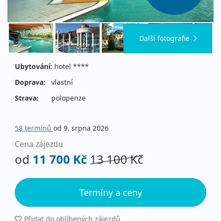
Další fotografie
Ubytování:
hotel ****
Doprava:
vlastní
Strava:
polopenze
58 termínů
od 9. srpna 2026
Cena zájezdu
od
11 700 Kč
13 100 Kč
Termíny a ceny
Přidat do oblíbených zájezdů