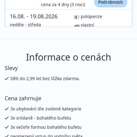
Podrobnosti
cena za 4 dny (3 noci)
16.08. - 19.08.2026
polopenze
neděle - středa
vlastní
11 700 Kč
Sleva 11%
13 100 Kč
Podrobnosti
cena za 4 dny (3 noci)
17.08. - 20.08.2026
polopenze
Informace o cenách
pondělí - čtvrtek
vlastní
Slevy
11 700 Kč
Sleva 11%
13 100 Kč
Podrobnosti
cena za 4 dny (3 noci)
Děti do 2,99 let bez lůžka zdarma.
20.08. - 23.08.2026
polopenze
Cena zahrnuje
čtvrtek - neděle
vlastní
12 050 Kč
Sleva 11%
13 550 Kč
3x ubytování dle zvolené kategorie
Podrobnosti
cena za 4 dny (3 noci)
3x snídaně - bohatého bufetu
23.08. - 26.08.2026
polopenze
3x večeře formou bohatého bufetu
neděle - středa
vlastní
neomezený vstup do vodního světa