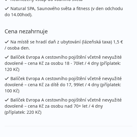
11 700 Kč
Sleva 11%
13 100 Kč
Natural SPA, Saunového světa a fitness (v den odchodu
Podrobnosti
cena za 4 dny (3 noci)
do 14.00hod).
24.08. - 27.08.2026
polopenze
Cena nezahrnuje
pondělí - čtvrtek
vlastní
Na místě se hradí daň z ubytování (lázeňská taxa) 1,5 €
11 700 Kč
Sleva 11%
13 100 Kč
Podrobnosti
/ osoba den.
cena za 4 dny (3 noci)
Balíček Evropa A cestovního pojištění včetně nevyužité
27.08. - 30.08.2026
polopenze
dovolené – cena Kč za osobu 18 - 70let / 4 dny (příplatek:
120 Kč)
čtvrtek - neděle
vlastní
Balíček Evropa A cestovního pojištění včetně nevyužité
12 050 Kč
Sleva 11%
13 550 Kč
Podrobnosti
dovolené – cena Kč za dítě do 17, 99let / 4 dny (příplatek:
cena za 4 dny (3 noci)
100 Kč)
30.08. - 02.09.2026
polopenze
Balíček Evropa A cestovního pojištění včetně nevyužité
dovolené – cena Kč za osobu nad 70+ let / 4 dny
neděle - středa
vlastní
(příplatek: 220 Kč)
12 050 Kč
Sleva 11%
13 550 Kč
Podrobnosti
cena za 4 dny (3 noci)
31.08. - 03.09.2026
polopenze