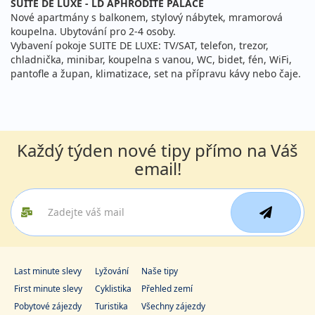
SUITE DE LUXE - LD APHRODITE PALACE
Nové apartmány s balkonem, stylový nábytek, mramorová
11 700 Kč
Sleva 11%
13 100 Kč
Podrobnosti
koupelna. Ubytování pro 2-4 osoby.
cena za 4 dny (3 noci)
Vybavení pokoje SUITE DE LUXE: TV/SAT, telefon, trezor,
chladnička, minibar, koupelna s vanou, WC, bidet, fén, WiFi,
05.10. - 08.10.2026
polopenze
pantofle a župan, klimatizace, set na přípravu kávy nebo čaje.
pondělí - čtvrtek
vlastní
11 700 Kč
Sleva 11%
13 100 Kč
Podrobnosti
cena za 4 dny (3 noci)
08.10. - 11.10.2026
Každý týden nové tipy přímo na Váš
polopenze
email!
čtvrtek - neděle
vlastní
12 050 Kč
Sleva 11%
13 550 Kč
Podrobnosti
cena za 4 dny (3 noci)
11.10. - 14.10.2026
polopenze
neděle - středa
vlastní
11 700 Kč
Last minute slevy
Lyžování
Naše tipy
Sleva 11%
13 100 Kč
Podrobnosti
cena za 4 dny (3 noci)
First minute slevy
Cyklistika
Přehled zemí
Pobytové zájezdy
Turistika
Všechny zájezdy
12.10. - 15.10.2026
polopenze