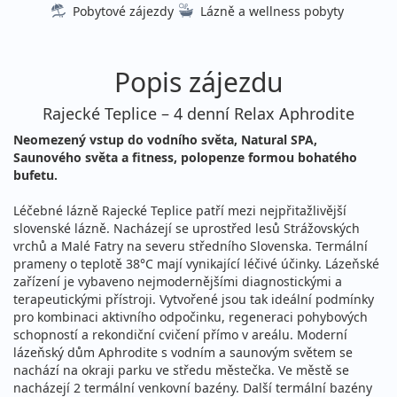
Pobytové zájezdy
Lázně a wellness pobyty
pondělí - čtvrtek
vlastní
12 050 Kč
Sleva 11%
13 550 Kč
Podrobnosti
cena za 4 dny (3 noci)
Popis zájezdu
září 2026
Rajecké Teplice – 4 denní Relax Aphrodite
Neomezený vstup do vodního světa, Natural SPA,
03.09. - 06.09.2026
polopenze
Saunového světa a fitness, polopenze formou bohatého
čtvrtek - neděle
vlastní
bufetu.
12 050 Kč
Sleva 11%
13 550 Kč
Podrobnosti
Léčebné lázně Rajecké Teplice patří mezi nejpřitažlivější
cena za 4 dny (3 noci)
slovenské lázně. Nacházejí se uprostřed lesů Strážovských
vrchů a Malé Fatry na severu středního Slovenska. Termální
06.09. - 09.09.2026
polopenze
prameny o teplotě 38°C mají vynikající léčivé účinky. Lázeňské
neděle - středa
vlastní
zařízení je vybaveno nejmodernějšími diagnostickými a
terapeutickými přístroji. Vytvořené jsou tak ideální podmínky
11 700 Kč
Sleva 11%
13 100 Kč
Podrobnosti
pro kombinaci aktivního odpočinku, regeneraci pohybových
cena za 4 dny (3 noci)
schopností a rekondiční cvičení přímo v areálu. Moderní
07.09. - 10.09.2026
lázeňský dům Aphrodite s vodním a saunovým světem se
polopenze
nachází na okraji parku ve středu městečka. Ve městě se
pondělí - čtvrtek
vlastní
nacházejí 2 termální venkovní bazény. Další termální bazény