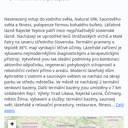
Neomezený vstup do vodního světa, Natural SPA, Saunového
světa a fitness, polopenze formou bohatého bufetu. Léčebné
lázně Rajecké Teplice patří mezi nejpřitažlivější slovenské
lázně. Nacházejí se uprostřed lesů Strážovských vrchů a Malé
Fatry na severu středního Slovenska. Termální prameny o
teplotě 38°C mají vynikající léčivé účinky. Lázeňské zařízení je
vybaveno nejmodernějšími diagnostickými a terapeutickými
přístroji. Vytvořené jsou tak ideální podmínky pro kombinaci
aktivního odpočinku, regeneraci pohybových schopností a
rekondiční cvičení přímo v areálu. Moderní lázeňský dům
Aphrodite s vodním a saunovým světem se nachází na okraji
parku ve středu městečka. Ve městě se nacházejí 2 termální
venkovní bazény. Další termální bazény jsou umístěny v 7 km
vzdáleném Rajci. Výlety: hrad Likava, Rajecká Lesná, Čičmany,
město Žilina. Vybavení a služby: termální bazény, saunový
svět, lázeňské a relaxační procedury, restaurace, fitness...
Celý
popis
+