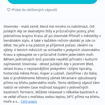
Přidat do oblíbených zájezdů
Slovinsko - malá země, která má mnoho co nabídnout. Od
Julských Alp se skalnatými štíty a průzračnými jezery, přes
jedinečnou krajinu Krasu až po slovinské Přímoří s městečky v
benátském stylu. A také v každém ročním období je zde co
dělat. Na jaře a na podzim je příjemné počasí, ideální na
výlety. V letních měsících se ochladíte v jeskyních slovinského
Krasu a vykoupete se v průzračně čistém Jaderském moři.
Během jednotlivých dnů poznáte největší přírodní i kulturní
zajímavosti Slovinska - oblast Julských Alp s jezerem Bled,
oblast Krasu s nejslavnějšími jeskyněmi i bílými lipicány,
historická města Piran, Koper a Lublaň. Zamíříme i do Itálie,
kde si prohlédneme bělostný zámek Miramare vybudovaný
přímo na břehu Jaderského moře. Tento oblíbený zájezd Vám
nabízí ve volném čase možnost koupání v jedinečných
bazénech Termaris. Můžete relaxovat v několika bazénech a
ve velké vířivce s mořskou vodou teplou 34°C přímo na břehu
moře a s...
Celý popis