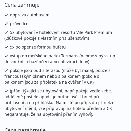
Cena zahrnuje
doprava autobusem
průvodce
5x ubytování v hotelovém resortu Vile Park Premium
(2lůžkové pokoje s vlastním příslušenstvím)
5x polopenze formou bufetu
vstup do mořského parku Termaris (neomezený vstup
do vnitřních bazénů v rámci otevírací doby)
pokoje jsou buď s terasou (může být malá), pouze s
francouzským oknem nebo s balkonem (pokoje s
balkonem jsou za příplatek a na ověření v CK)
(přání týkající se ubytování, např. pokoje vedle sebe,
oddělené postele apod., je nutno uvést hned při
přihlášení a na přihlášku. Na místě po příjezdu již nelze
ubytování měnit, vše připravují na hotelu předem a CK
negarantuje, že na ubytování přáním vyhoví).
Cena nezahrnuje