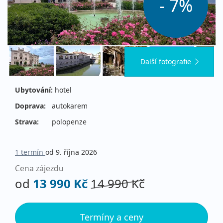
- 7%
Další fotografie
Ubytování:
hotel
Doprava:
autokarem
Strava:
polopenze
1 termín
od 9. října 2026
Cena zájezdu
od
13 990 Kč
14 990 Kč
Termíny a ceny