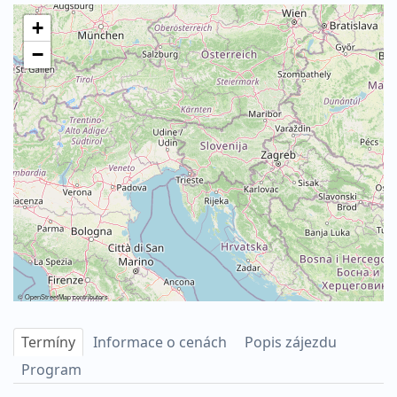
+
−
©
OpenStreetMap
contributors
Termíny
Informace o cenách
Popis zájezdu
Program