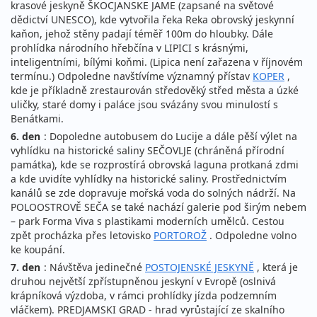
krasové jeskyně ŠKOCJANSKE JAME (zapsané na světové
dědictví UNESCO), kde vytvořila řeka Reka obrovský jeskynní
kaňon, jehož stěny padají téměř 100m do hloubky. Dále
prohlídka národního hřebčína v LIPICI s krásnými,
inteligentními, bílými koňmi. (Lipica není zařazena v říjnovém
termínu.) Odpoledne navštívíme významný přístav
KOPER
,
kde je příkladně zrestaurován středověký střed města a úzké
uličky, staré domy i paláce jsou svázány svou minulostí s
Benátkami.
6. den
: Dopoledne autobusem do Lucije a dále pěší výlet na
vyhlídku na historické saliny SEČOVLJE (chráněná přírodní
památka), kde se rozprostírá obrovská laguna protkaná zdmi
a kde uvidíte vyhlídky na historické saliny. Prostřednictvím
kanálů se zde dopravuje mořská voda do solných nádrží. Na
POLOOSTROVĚ SEČA se také nachází galerie pod širým nebem
– park Forma Viva s plastikami moderních umělců. Cestou
zpět procházka přes letovisko
PORTOROŽ
. Odpoledne volno
ke koupání.
7. den
: Návštěva jedinečné
POSTOJENSKÉ JESKYNĚ
, která je
druhou největší zpřístupněnou jeskyní v Evropě (oslnivá
krápníková výzdoba, v rámci prohlídky jízda podzemním
vláčkem). PREDJAMSKI GRAD - hrad vyrůstající ze skalního