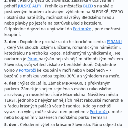
2. den
: Ráno příjezd do Slovinska. Zastávka v úchvatném
pohoří
JULSKÉ ALPY
. Prohlídka městečka
BLED
s na skále
postaveným hradem a krásným výhledem na BLEDSKÉ JEZERO
i okolní skalnaté štíty, možnost návštěvy Bledského hradu
nebo plavby po jezeře na ostrůvek Bled s kostelem.
Odpoledne dojezd na ubytování do
Portorože
, poté možnost
koupání.
3. den
: Dopoledne procházka do historického centra
PIRANU
, který Vás okouzlí úzkými uličkami, romantickými náměstími,
katedrálou na vrcholku kopce, nádhernými vyhlídkami aj. Ne
nadarmo je
Piran
nazýván nejkrásnějším přímořským městem
Slovinska, svůj vzhled získalo v benátské době. Odpoledne
volno v
Portoroži
ke koupání v moři nebo v bazénech – 7
bazénů s mořskou vodou teplou 30°C a s výhledem na moře.
4. den
: Výlet do Itálie. Zámek MIRAMARE s překrásným
parkem. Zámek je spojen zejména s osobou rakouského
arcivévody a mexického císaře Maxmiliána. Návštěva města
TERST, jednoho z nejvýznamnějších měst rakouské monarchie
s řadou krásných paláců včetně radnice. Kdo by nechtěl
vyrazit na výlet, může strávit den pobytem v
Portoroži
u moře
nebo koupáním v bazénech mořského parku Termaris.
5. den
: Celodenní výlet za krásami Slovinska. Ráno odjezd do