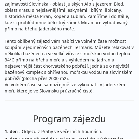
zajímavosti Slovinska - oblast Julských Alp s jezerem Bled,
oblast Krasu s nejslavnějšími jeskyněmi i bílými lipicány,
historická města Piran, Koper a Lublaň. Zamíříme i do Itálie,
kde si prohlédneme bělostný zámek Miramare vybudovaný
přímo na břehu Jaderského moře.
Tento oblíbený zájezd Vám nabízí ve volném čase možnost
koupání v jedinečných bazénech Termaris. Můžete relaxovat v
několika bazénech a ve velké vířivce s mořskou vodou teplou
34°C přímo na břehu moře a s výhledem na Jadran a
nejsevernější část chorvatského pobřeží. Jedná se o největší
bazénový komplex s ohřívanou mořskou vodou na slovinském
pobřeží (plocha přes 2000 m2).
Ve volném čase se samozřejmě lze vykoupat i v Jaderském
moři, které je ve Slovinsku průzračně čisté.
Program zájezdu
1. den
: Odjezd z Prahy ve večerních hodinách.