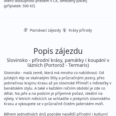
ověřit dostupnost předem v CK, omezený počet)
(příplatek: 500 Kč)
Poznávací zájezdy
Krásy přírody
Popis zájezdu
Slovinsko - přírodní krásy, památky i koupání v
lázních (Portorož - Termaris)
Slovinsko - malá země, která má mnoho co nabídnout. Od
Julských Alp se skalnatými štíty a průzračnými jezery, přes
jedinečnou krajinu Krasu až po slovinské Přímoří s městečky v
benátském stylu. A také v každém ročním období je zde co
dělat. Na jaře a na podzim je příjemné počasí, ideální na
výlety. V letních měsících se ochladíte v jeskyních slovinského
Krasu a vykoupete se v průzračně čistém Jaderském moři.
Během jednotlivých dnů poznáte největší přírodní i kulturní