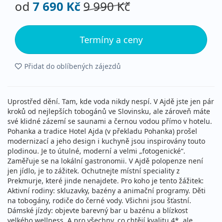
od
7 690 Kč
9 990 Kč
Termíny a ceny
Přidat do oblíbených zájezdů
Uprostřed dění. Tam, kde voda nikdy nespí. V Ajdě jste jen pár
kroků od nejlepších tobogánů ve Slovinsku, ale zároveň máte
své klidné zázemí se saunami a černou vodou přímo v hotelu.
Pohanka a tradice Hotel Ajda (v překladu Pohanka) prošel
modernizací a jeho design i kuchyně jsou inspirovány touto
plodinou. Je to útulné, moderní a velmi „fotogenické“.
Zaměřuje se na lokální gastronomii. V Ajdě polopenze není
jen jídlo, je to zážitek. Ochutnejte místní speciality z
Prekmurje, které jinde nenajdete. Pro koho je tento žážitek:
Aktivní rodiny: skluzavky, bazény a animační programy. Děti
na tobogány, rodiče do černé vody. Všichni jsou šťastní.
Dámské jízdy: objevte barevný bar u bazénu a blízkost
velkého wellness. A pro všechny, co chtějí kvalitu 4*, ale