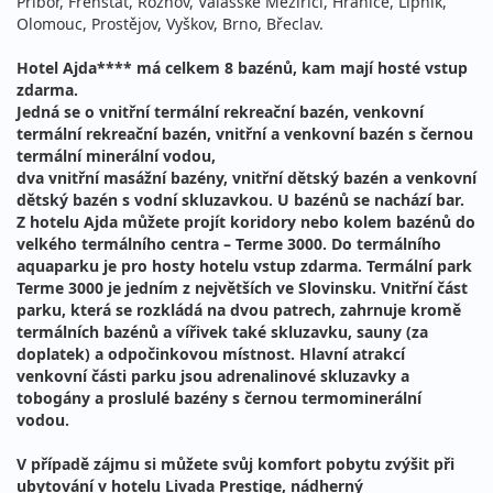
Příbor, Frenštát, Rožnov, Valašské Meziříčí, Hranice, Lipník,
Olomouc, Prostějov, Vyškov, Brno, Břeclav.
Hotel Ajda**** má celkem 8 bazénů, kam mají hosté vstup
zdarma.
Jedná se o vnitřní termální rekreační bazén, venkovní
termální rekreační bazén, vnitřní a venkovní bazén s černou
termální minerální vodou,
dva vnitřní masážní bazény, vnitřní dětský bazén a venkovní
dětský bazén s vodní skluzavkou. U bazénů se nachází bar.
Z hotelu Ajda můžete projít koridory nebo kolem bazénů do
velkého termálního centra – Terme 3000. Do termálního
aquaparku je pro hosty hotelu vstup zdarma.
Termální park
Terme 3000 je jedním z největších ve Slovinsku. Vnitřní část
parku, která se rozkládá na dvou patrech, zahrnuje kromě
termálních bazénů a vířivek také skluzavku, sauny (za
doplatek) a odpočinkovou místnost. Hlavní atrakcí
venkovní části parku jsou adrenalinové skluzavky a
tobogány a proslulé bazény s černou termominerální
vodou.
V případě zájmu si můžete svůj komfort pobytu zvýšit při
ubytování v hotelu Livada Prestige, nádherný