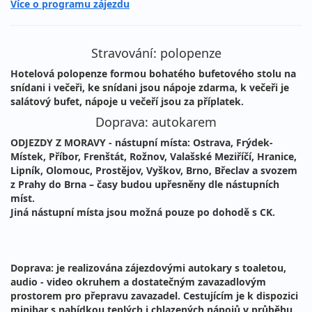
Více o programu zájezdu
Stravování: polopenze
Hotelová polopenze formou bohatého bufetového stolu na
snídani i večeři, ke snídani jsou nápoje zdarma, k večeři je
salátový bufet, nápoje u večeří jsou za příplatek.
Doprava: autokarem
ODJEZDY Z MORAVY
- nástupní místa: Ostrava, Frýdek-
Místek, Příbor, Frenštát, Rožnov, Valašské Meziříčí, Hranice,
Lipník, Olomouc, Prostějov, Vyškov, Brno, Břeclav
a svozem
z Prahy do Brna – časy budou upřesněny dle nástupních
míst.
Jiná nástupní místa jsou možná pouze po dohodě s CK.
Doprava:
je realizována zájezdovými autokary s toaletou,
audio - video okruhem a dostatečným zavazadlovým
prostorem pro přepravu zavazadel. Cestujícím je k dispozici
minibar s nabídkou teplých i chlazených nápojů v průběhu