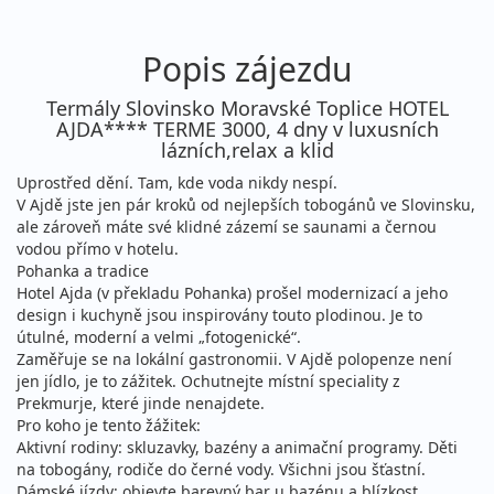
Popis zájezdu
Termály Slovinsko Moravské Toplice HOTEL
AJDA**** TERME 3000, 4 dny v luxusních
lázních,relax a klid
Uprostřed dění. Tam, kde voda nikdy nespí.
V Ajdě jste jen pár kroků od nejlepších tobogánů ve Slovinsku,
ale zároveň máte své klidné zázemí se saunami a černou
vodou přímo v hotelu.
Pohanka a tradice
Hotel Ajda (v překladu Pohanka) prošel modernizací a jeho
design i kuchyně jsou inspirovány touto plodinou. Je to
útulné, moderní a velmi „fotogenické“.
Zaměřuje se na lokální gastronomii. V Ajdě polopenze není
jen jídlo, je to zážitek. Ochutnejte místní speciality z
Prekmurje, které jinde nenajdete.
Pro koho je tento žážitek:
Aktivní rodiny: skluzavky, bazény a animační programy. Děti
na tobogány, rodiče do černé vody. Všichni jsou šťastní.
Dámské jízdy: objevte barevný bar u bazénu a blízkost