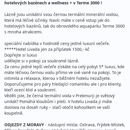
hotelových bazénech a wellness + v Terme 3000 !
Lázně jsou unikátní svou černou termální minerální vodou,
která má léčivé účinky. Navíc máte v ceně vstup jak do
hotelových bazénů, tak do obrovského aquaparku Terme 3000
s mnoha atrakcemi.
speciální nabídka v hodnotě ceny jedné luxuní večeře.
*****Hotel Livada jen za příplatek 1500,- kč
Dopřejte si luxus
udělejte si v pokoji za soukromé lázně.
Za cenu jedné lepší večeře získáte na celý pobyt 5* luxus, kde
máte léčivou černou vodu přímo ve své vaně na pokoji. To je
intimita a relaxace, kterou v běžném hotelu nezažijete.
Doporučujeme pro páry hledající romantiku ale i pro klienty,
kteří ocení klid a soukromí.
Věděli jste, že černá termální voda v Prekmurji je světový
unikát? Pomáhá kloubům i pleti. V hotelu Livada ji máte
doslova na dosah ruky – stačí otočit kohoutkem ve vaší
koupelně.
ODJEZDY Z MORAVY
- nástupní místa: Ostrava, Frýdek-Místek,