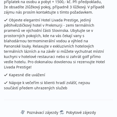
příplatek na osobu a pobyt + 1500,- kč. Při předpokladu,
že obsadíte 2lůžkový pokoj, případně 3 lůžkový. V případě
zájmu nás prosím kontaktujte s tímto požadavkem.
Objevte elegantní Hotel Livada Prestige, jediný
pětihvězdičkový hotel v Prekmurji - zemi termálních
pramenů ve východní části Slovinska. Ubytujte se v
prostorných pokojích, kde na vás čekají vany s
blahodárnou termominerální vodou a výhled na
Panonské louky. Relaxujte v exkluzivních hotelových
termálních lázních a na závěr si můžete vychutnat místní
kuchyni v hotelové restauraci nebo si zahrát golf přímo
vedle hotelu. Pro dokonalou dovolenou si rezervujte Hotel
Livada Prestige!
Kapesné dle uvážení
Nápoje k večeřím si klienti hradí zvlášť, nejsou
součástí předem uhrazených služeb
Poznávací zájezdy
Pobytové zájezdy