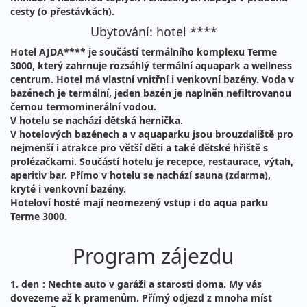
cesty (o přestávkách).
Ubytování: hotel ****
Hotel AJDA**** je součástí termálního komplexu Terme
3000, který zahrnuje rozsáhlý termální aquapark a wellness
centrum. Hotel má vlastní vnitřní i venkovní bazény. Voda v
bazénech je termální, jeden bazén je naplněn nefiltrovanou
černou termominerální vodou.
V hotelu se nachází dětská hernička.
V hotelových bazénech a v aquaparku jsou brouzdaliště pro
nejmenší i atrakce pro větší děti a také dětské hřiště s
prolézačkami. Součástí hotelu je recepce, restaurace, výtah,
aperitiv bar. Přímo v hotelu se nachází sauna (zdarma),
kryté i venkovní bazény.
Hoteloví hosté mají neomezený vstup i do aqua parku
Terme 3000.
Program zájezdu
1. den
: Nechte auto v garáži a starosti doma. My vás
dovezeme až k pramenům. Přímý odjezd z mnoha míst