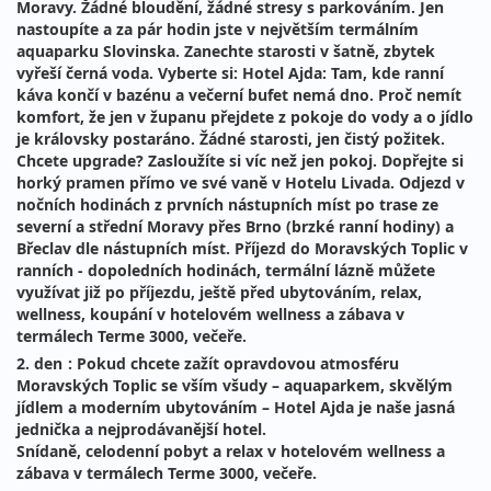
Moravy. Žádné bloudění, žádné stresy s parkováním. Jen
nastoupíte a za pár hodin jste v největším termálním
aquaparku Slovinska. Zanechte starosti v šatně, zbytek
vyřeší černá voda. Vyberte si: Hotel Ajda: Tam, kde ranní
káva končí v bazénu a večerní bufet nemá dno. Proč nemít
komfort, že jen v županu přejdete z pokoje do vody a o jídlo
je královsky postaráno. Žádné starosti, jen čistý požitek.
Chcete upgrade? Zasloužíte si víc než jen pokoj. Dopřejte si
horký pramen přímo ve své vaně v Hotelu Livada.
Odjezd v
nočních hodinách z prvních nástupních míst po trase ze
severní a střední Moravy přes Brno (brzké ranní hodiny) a
Břeclav dle nástupních míst. Příjezd do Moravských Toplic v
ranních - dopoledních hodinách, termální lázně můžete
využívat již po příjezdu, ještě před ubytováním, relax,
wellness, koupání v hotelovém wellness a zábava v
termálech Terme 3000, večeře.
2. den
: Pokud chcete zažít opravdovou atmosféru
Moravských Toplic se vším všudy – aquaparkem, skvělým
jídlem a moderním ubytováním – Hotel Ajda je naše jasná
jednička a nejprodávanější hotel.
Snídaně, celodenní pobyt a relax v hotelovém wellness a
zábava v termálech Terme 3000, večeře.