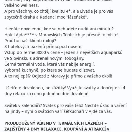
velkého wellness.
A pro všechny, co chtějí kvalitu 4*, ale Livada je pro vás
zbytečně drahá a Radenci moc "lázeňské".
Hledáte dovolenou, kde se nebudete nudit ani minutu?
Hotel Ajda**** v Moravských Toplicích je přesně to místo!
Proč ho naši klienti milují?
8 hotelových bazénů přímo pod nosem.
Vstup do Terme 3000 v ceně – jeden z největších aquaparků
ve Slovinsku s adrenalinovými tobogány.
Černá termální voda, která vás nabije energií.
Výborná kuchyně, po které se budete olizovat.
A to nejlepší? Odjezd z Moravy je přímo z vašeho okolí!
Ušetřete dovolenou, ne zážitky! Využijte svátky a dopřejte si 4
dny relaxu za cenu jediného dne dovolené.
Svátek v kalendáři? Svátek pro vaše tělo! Nechte úklid a vaření
na jindy – nyní o svátcích vaří šéfkuchaři v Ajdě za vás.
PRODLOUŽENÝ VÍKEND V TERMÁLNÍCH LÁZNÍCH –
ZAJIŠTĚNY 4 DNY RELAXACE, KOUPÁNÍ A ATRAKCÍ v