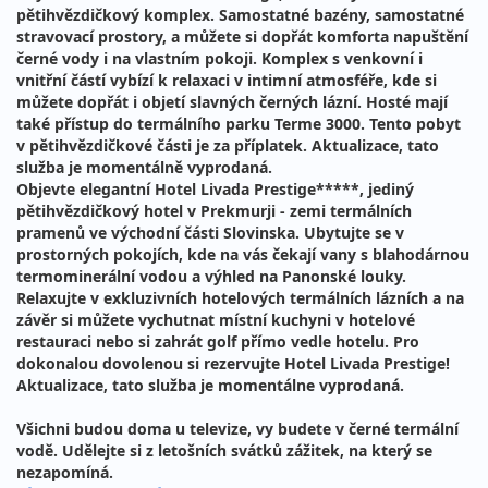
pětihvězdičkový komplex. Samostatné bazény, samostatné
stravovací prostory, a můžete si dopřát komforta napuštění
černé vody i na vlastním pokoji. Komplex s venkovní i
vnitřní částí vybízí k relaxaci v intimní atmosféře, kde si
můžete dopřát i objetí slavných černých lázní. Hosté mají
také přístup do termálního parku Terme 3000. Tento pobyt
v pětihvězdičkové části je za příplatek. Aktualizace, tato
služba je momentálně vyprodaná.
Objevte elegantní Hotel Livada Prestige*****, jediný
pětihvězdičkový hotel v Prekmurji - zemi termálních
pramenů ve východní části Slovinska. Ubytujte se v
prostorných pokojích, kde na vás čekají vany s blahodárnou
termominerální vodou a výhled na Panonské louky.
Relaxujte v exkluzivních hotelových termálních lázních a na
závěr si můžete vychutnat místní kuchyni v hotelové
restauraci nebo si zahrát golf přímo vedle hotelu. Pro
dokonalou dovolenou si rezervujte Hotel Livada Prestige!
Aktualizace, tato služba je momentálne vyprodaná.
Všichni budou doma u televize, vy budete v černé termální
vodě. Udělejte si z letošních svátků zážitek, na který se
nezapomíná.