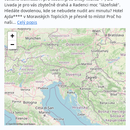
Livada je pro vás zbytečně drahá a Radenci moc "lázeňské".
Hledáte dovolenou, kde se nebudete nudit ani minutu? Hotel
Ajda**** v Moravských Toplicích je přesně to místo! Proč ho
naši...
Celý popis
+
−
©
OpenStreetMap
contributors