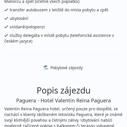
Podrobnosti
Mallorcu a zpět (včetně všech poplatků)
cena za 12 dní (11 nocí)
transfer autobusem z letiště do místa pobytu a zpět
08.08. - 19.08.2026
polopenze
ubytování
sobota - středa
letecky (Vídeň)
snídaně/polopenzi
48 590 Kč
Sleva 9%
53 690 Kč
Podrobnosti
služby delegáta v místě pobytu (telefonická asistence v
cena za 12 dní (11 nocí)
českém jazyce)
09.08. - 16.08.2026
polopenze
neděle - neděle
letecky (Bratislava)
34 490 Kč
Sleva 9%
37 990 Kč
Pobytové zájezdy
Podrobnosti
cena za 8 dní (7 nocí)
09.08. - 16.08.2026
polopenze
Popis zájezdu
neděle - neděle
letecky (Vídeň)
34 490 Kč
Sleva 9%
37 990 Kč
Paguera - Hotel Valentin Reina Paguera
Podrobnosti
cena za 8 dní (7 nocí)
Valentin Reina Paguera hotel, určený pouze pro dospělé, se
12.08. - 16.08.2026
nachází v klienty oblíbeném letovisku Paguera, které je známé
polopenze
svojí klidnější povahou a četnými zálivy. Ubytování nabízí
středa - neděle
letecky (Praha)
moderně zařízené pokoje s balkonem či terasou vybavené