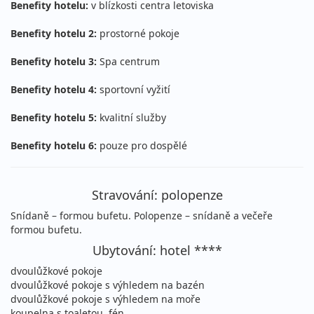
Benefity hotelu:
v blízkosti centra letoviska
sobota - sobota
letecky (Bratislava)
34 490 Kč
Benefity hotelu 2:
Sleva 9%
prostorné pokoje
37 990 Kč
Podrobnosti
cena za 8 dní (7 nocí)
Benefity hotelu 3:
Spa centrum
15.08. - 22.08.2026
polopenze
Benefity hotelu 4:
sportovní vyžití
sobota - sobota
letecky (Vídeň)
34 490 Kč
Sleva 9%
37 990 Kč
Benefity hotelu 5:
kvalitní služby
Podrobnosti
cena za 8 dní (7 nocí)
Benefity hotelu 6:
pouze pro dospělé
15.08. - 26.08.2026
polopenze
sobota - středa
letecky (Praha)
Stravování: polopenze
48 490 Kč
Sleva 10%
53 590 Kč
Podrobnosti
cena za 12 dní (11 nocí)
Snídaně – formou bufetu. Polopenze – snídaně a večeře
formou bufetu.
15.08. - 26.08.2026
polopenze
Ubytování: hotel ****
sobota - středa
letecky (Bratislava)
dvoulůžkové pokoje
48 490 Kč
Sleva 10%
53 590 Kč
dvoulůžkové pokoje s výhledem na bazén
Podrobnosti
cena za 12 dní (11 nocí)
dvoulůžkové pokoje s výhledem na moře
koupelna s toaletou, fén