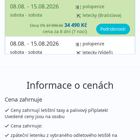
08.08. - 15.08.2026
polopenze
sobota - sobota
letecky (Bratislava)
34 490 Kč
Sleva 9%
37 990 Kč
Podrobnosti
cena za 8 dní (7 nocí)
08.08. - 15.08.2026
polopenze
sobota - sobota
letecky (Vídeň)
34 490 Kč
Sleva 9%
37 990 Kč
Podrobnosti
cena za 8 dní (7 nocí)
08.08. - 19.08.2026
polopenze
Informace o cenách
sobota - středa
letecky (Praha)
Cena zahrnuje
48 590 Kč
vyprodáno
cena za 12 dní (11 nocí)
Ceny zahrnují letištní taxy a palivový příplatek!
Uvedené ceny jsou na osobu
08.08. - 19.08.2026
polopenze
Cena zahrnuje:
sobota - středa
letecky (Bratislava)
zpáteční letenku z vybraného odletového letiště na
48 590 Kč
Sleva 9%
53 690 Kč