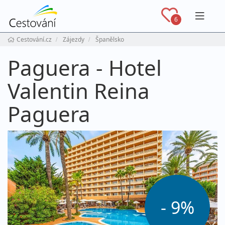
Navig
6
Cestování.cz
Zájezdy
Španělsko
Paguera - Hotel
Valentin Reina
Paguera
- 9%