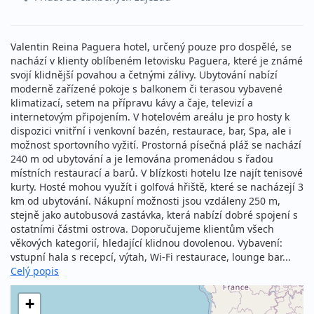
Valentin Reina Paguera hotel, určený pouze pro dospělé, se
nachází v klienty oblíbeném letovisku Paguera, které je známé
svojí klidnější povahou a četnými zálivy. Ubytování nabízí
moderně zařízené pokoje s balkonem či terasou vybavené
klimatizací, setem na přípravu kávy a čaje, televizí a
internetovým připojením. V hotelovém areálu je pro hosty k
dispozici vnitřní i venkovní bazén, restaurace, bar, Spa, ale i
možnost sportovního vyžití. Prostorná písečná pláž se nachází
240 m od ubytování a je lemována promenádou s řadou
místních restaurací a barů. V blízkosti hotelu lze najít tenisové
kurty. Hosté mohou využít i golfová hřiště, které se nacházejí 3
km od ubytování. Nákupní možnosti jsou vzdáleny 250 m,
stejně jako autobusová zastávka, která nabízí dobré spojení s
ostatními částmi ostrova. Doporučujeme klientům všech
věkových kategorií, hledající klidnou dovolenou. Vybavení:
vstupní hala s recepcí, výtah, Wi-Fi restaurace, lounge bar...
Celý popis
+