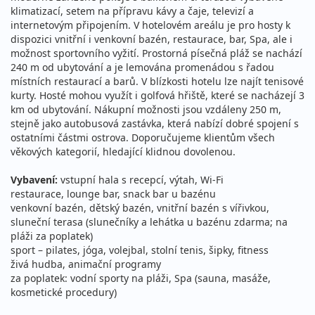
klimatizací, setem na přípravu kávy a čaje, televizí a
23 890 Kč
vyprodáno
internetovým připojením. V hotelovém areálu je pro hosty k
cena za 5 dní (4 noci)
dispozici vnitřní i venkovní bazén, restaurace, bar, Spa, ale i
12.08. - 16.08.2026
možnost sportovního vyžití. Prostorná písečná pláž se nachází
polopenze
240 m od ubytování a je lemována promenádou s řadou
středa - neděle
letecky (Vídeň)
místních restaurací a barů. V blízkosti hotelu lze najít tenisové
23 890 Kč
kurty. Hosté mohou využít i golfová hřiště, které se nacházejí 3
Sleva 9%
26 390 Kč
Podrobnosti
km od ubytování. Nákupní možnosti jsou vzdáleny 250 m,
cena za 5 dní (4 noci)
stejně jako autobusová zastávka, která nabízí dobré spojení s
15.08. - 22.08.2026
ostatními částmi ostrova. Doporučujeme klientům všech
polopenze
věkových kategorií, hledající klidnou dovolenou.
sobota - sobota
letecky (Praha)
34 490 Kč
Vybavení:
vstupní hala s recepcí, výtah, Wi-Fi
Sleva 9%
37 990 Kč
Podrobnosti
restaurace, lounge bar, snack bar u bazénu
cena za 8 dní (7 nocí)
venkovní bazén, dětský bazén, vnitřní bazén s vířivkou,
15.08. - 22.08.2026
polopenze
sluneční terasa (slunečníky a lehátka u bazénu zdarma; na
pláži za poplatek)
sobota - sobota
letecky (Brno)
sport – pilates, jóga, volejbal, stolní tenis, šipky, fitness
34 490 Kč
živá hudba, animační programy
vyprodáno
cena za 8 dní (7 nocí)
za poplatek: vodní sporty na pláži, Spa (sauna, masáže,
kosmetické procedury)
15.08. - 22.08.2026
polopenze