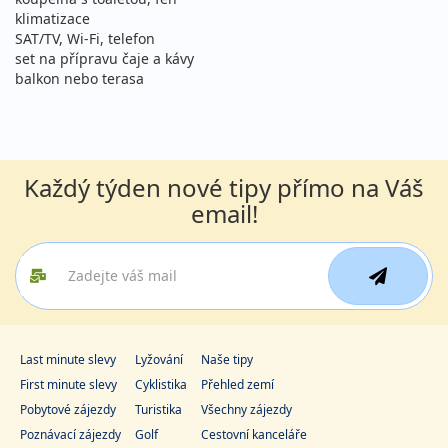
15.08. - 26.08.2026
polopenze
klimatizace
SAT/TV, Wi-Fi, telefon
sobota - středa
letecky (Vídeň)
set na přípravu čaje a kávy
48 490 Kč
Sleva 10%
53 590 Kč
balkon nebo terasa
Podrobnosti
cena za 12 dní (11 nocí)
16.08. - 23.08.2026
polopenze
neděle - neděle
letecky (Praha)
Každý týden nové tipy přímo na Váš
34 490 Kč
Sleva 9%
37 990 Kč
Podrobnosti
email!
cena za 8 dní (7 nocí)
16.08. - 23.08.2026
polopenze
neděle - neděle
letecky (Brno)
34 490 Kč
Sleva 9%
37 990 Kč
Podrobnosti
cena za 8 dní (7 nocí)
Last minute slevy
Lyžování
Naše tipy
16.08. - 23.08.2026
polopenze
First minute slevy
Cyklistika
Přehled zemí
neděle - neděle
letecky (Bratislava)
Pobytové zájezdy
Turistika
Všechny zájezdy
34 490 Kč
Sleva 9%
37 990 Kč
Poznávací zájezdy
Golf
Cestovní kanceláře
Podrobnosti