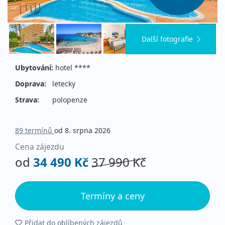
Další fotografie
Ubytování:
hotel ****
Doprava:
letecky
Strava:
polopenze
89 termínů
od 8. srpna 2026
Cena zájezdu
od
34 490 Kč
37 990 Kč
Termíny a ceny
Přidat do oblíbených zájezdů