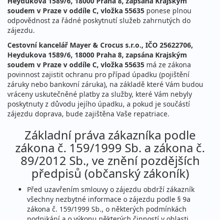
Heydukova 1589/6, 18000 Praha 8, zapsána Krajským
soudem v Praze v oddíle C, vložka 55635
ponese plnou
odpovědnost za řádné poskytnutí služeb zahrnutých do
zájezdu.
Cestovní kancelář Mayer & Crocus s.r.o., IČO 25622706,
Heydukova 1589/6, 18000 Praha 8, zapsána Krajským
soudem v Praze v oddíle C, vložka 55635
má ze zákona
povinnost zajistit ochranu pro případ úpadku (pojištění
záruky nebo bankovní záruka), na základě které Vám budou
vráceny uskutečněné platby za služby, které Vám nebyly
poskytnuty z důvodu jejího úpadku, a pokud je součástí
zájezdu doprava, bude zajištěna Vaše repatriace.
Základní práva zákazníka podle
zákona č. 159/1999 Sb. a zákona č.
89/2012 Sb., ve znění pozdějších
předpisů (občanský zákoník)
Před uzavřením smlouvy o zájezdu obdrží zákazník
všechny nezbytné informace o zájezdu podle § 9a
zákona č. 159/1999 Sb., o některých podmínkách
podnikání a o výkonu některých činností v oblasti