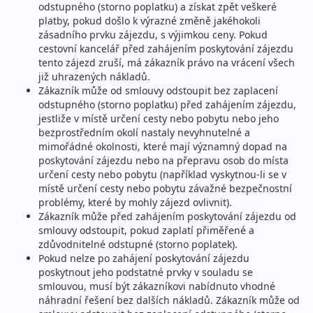
odstupného (storno poplatku) a získat zpět veškeré
platby, pokud došlo k výrazné změně jakéhokoli
zásadního prvku zájezdu, s výjimkou ceny. Pokud
cestovní kancelář před zahájením poskytování zájezdu
tento zájezd zruší, má zákazník právo na vrácení všech
již uhrazených nákladů.
Zákazník může od smlouvy odstoupit bez zaplacení
odstupného (storno poplatku) před zahájením zájezdu,
jestliže v místě určení cesty nebo pobytu nebo jeho
bezprostředním okolí nastaly nevyhnutelné a
mimořádné okolnosti, které mají významný dopad na
poskytování zájezdu nebo na přepravu osob do místa
určení cesty nebo pobytu (například vyskytnou-li se v
místě určení cesty nebo pobytu závažné bezpečnostní
problémy, které by mohly zájezd ovlivnit).
Zákazník může před zahájením poskytování zájezdu od
smlouvy odstoupit, pokud zaplatí přiměřené a
zdůvodnitelné odstupné (storno poplatek).
Pokud nelze po zahájení poskytování zájezdu
poskytnout jeho podstatné prvky v souladu se
smlouvou, musí být zákazníkovi nabídnuto vhodné
náhradní řešení bez dalších nákladů. Zákazník může od