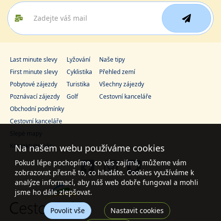
Last minute slevy
Lyžování
Naše tipy
First minute slevy
Cyklistika
Přehled zemí
Pobytové zájezdy
Turistika
Všechny zájezdy
Poznávací zájezdy
Golf
Cestovní kanceláře
Obchodní podmínky
Cestovní kanceláře
Slepé mapy
Kontaktujte nás
Na našem webu používáme cookies
Pokud lépe pochopíme, co vás zajímá, můžeme vám
zobrazovat přesně to, co hledáte. Cookies využíváme k
analýze informací, aby náš web dobře fungoval a mohli
jsme ho dále zlepšovat.
Povolit vše
Nastavit cookies