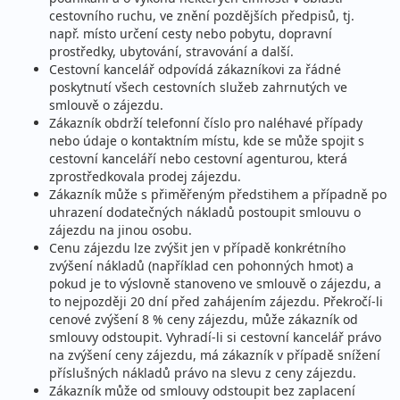
cestovního ruchu, ve znění pozdějších předpisů, tj.
např. místo určení cesty nebo pobytu, dopravní
prostředky, ubytování, stravování a další.
Cestovní kancelář odpovídá zákazníkovi za řádné
poskytnutí všech cestovních služeb zahrnutých ve
smlouvě o zájezdu.
Zákazník obdrží telefonní číslo pro naléhavé případy
nebo údaje o kontaktním místu, kde se může spojit s
cestovní kanceláří nebo cestovní agenturou, která
zprostředkovala prodej zájezdu.
Zákazník může s přiměřeným předstihem a případně po
uhrazení dodatečných nákladů postoupit smlouvu o
zájezdu na jinou osobu.
Cenu zájezdu lze zvýšit jen v případě konkrétního
zvýšení nákladů (například cen pohonných hmot) a
pokud je to výslovně stanoveno ve smlouvě o zájezdu, a
to nejpozději 20 dní před zahájením zájezdu. Překročí-li
cenové zvýšení 8 % ceny zájezdu, může zákazník od
smlouvy odstoupit. Vyhradí-li si cestovní kancelář právo
na zvýšení ceny zájezdu, má zákazník v případě snížení
příslušných nákladů právo na slevu z ceny zájezdu.
Zákazník může od smlouvy odstoupit bez zaplacení