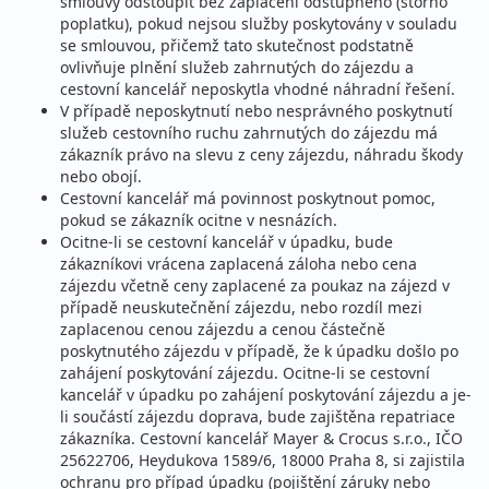
smlouvy odstoupit bez zaplacení odstupného (storno
poplatku), pokud nejsou služby poskytovány v souladu
se smlouvou, přičemž tato skutečnost podstatně
ovlivňuje plnění služeb zahrnutých do zájezdu a
cestovní kancelář neposkytla vhodné náhradní řešení.
V případě neposkytnutí nebo nesprávného poskytnutí
služeb cestovního ruchu zahrnutých do zájezdu má
zákazník právo na slevu z ceny zájezdu, náhradu škody
nebo obojí.
Cestovní kancelář má povinnost poskytnout pomoc,
pokud se zákazník ocitne v nesnázích.
Ocitne-li se cestovní kancelář v úpadku, bude
zákazníkovi vrácena zaplacená záloha nebo cena
zájezdu včetně ceny zaplacené za poukaz na zájezd v
případě neuskutečnění zájezdu, nebo rozdíl mezi
zaplacenou cenou zájezdu a cenou částečně
poskytnutého zájezdu v případě, že k úpadku došlo po
zahájení poskytování zájezdu. Ocitne-li se cestovní
kancelář v úpadku po zahájení poskytování zájezdu a je-
li součástí zájezdu doprava, bude zajištěna repatriace
zákazníka. Cestovní kancelář Mayer & Crocus s.r.o., IČO
25622706, Heydukova 1589/6, 18000 Praha 8, si zajistila
ochranu pro případ úpadku (pojištění záruky nebo