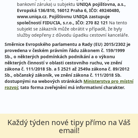
bankovní záruka) u subjektu
UNIQA pojišťovna, a.s.,
Evropská 136/810, 16012 Praha 6, IČO: 49240480,
www.uniqa.cz. Pojišťovnu UNIQA zastupuje
společností FIDUCIA, s.r.o., IČO: 270 82 121
Na tento
subjekt se zákazník může obrátit v případě, že byly
služby odepřeny z důvodu úpadku cestovní kanceláře.
Směrnice Evropského parlamentu a Rady (EU) 2015/2302 je
provedena v českém právním řádu zákonem č. 159/1999
Sb., o některých podmínkách podnikání a o výkonu
některých činností v oblasti cestovního ruchu, ve znění
zákona č. 111/2018 Sb. a § 2521 až 2549a zákona č. 89/2012
Sb., občanský zákoník, ve znění zákona č. 111/2018 Sb.
dostupnými na webových stránkách
Ministerstva pro místní
rozvoj
; tato forma zveřejnění má informativní charakter.
Každý týden nové tipy přímo na Váš
email!