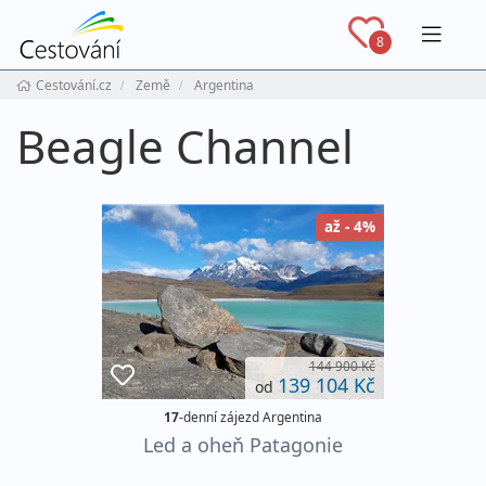
Navig
8
Cestování.cz
Země
Argentina
Beagle Channel
až - 4%
144 900 Kč
139 104 Kč
od
17
-denní zájezd Argentina
Led a oheň Patagonie