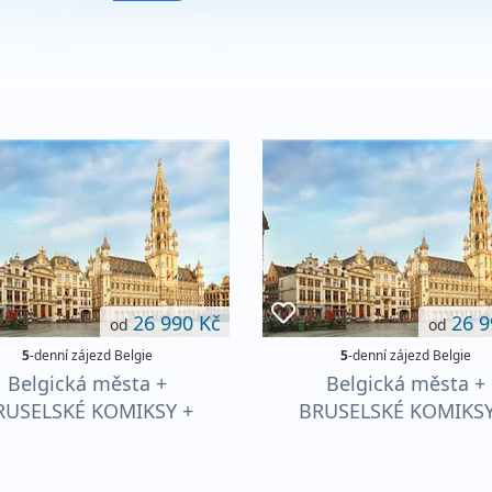
26 990 Kč
26 9
od
od
5
-denní zájezd Belgie
5
-denní zájezd Belgie
Belgická města +
Belgická města +
RUSELSKÉ KOMIKSY +
BRUSELSKÉ KOMIKSY
PECIALITY VLÁMSKÉ
SPECIALITY VLÁMS
KUCHYNĚ
KUCHYNĚ