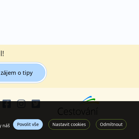
l!
zájem o tipy
Povolit vše
Nastavit cookies
Odmítnout
y náš