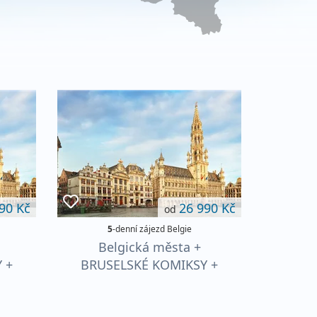
90 Kč
26 990 Kč
od
5
-denní zájezd Belgie
Belgická města +
 +
BRUSELSKÉ KOMIKSY +
KÉ
SPECIALITY VLÁMSKÉ
KUCHYNĚ