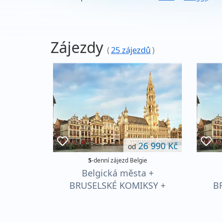
Zájezdy
(
25 zájezdů
)
26 990 Kč
od
5
-denní zájezd Belgie
Belgická města +
BRUSELSKÉ KOMIKSY +
B
SPECIALITY VLÁMSKÉ
S
KUCHYNĚ