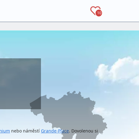
10
mium
nebo náměstí
Grande-Place
. Dovolenou si