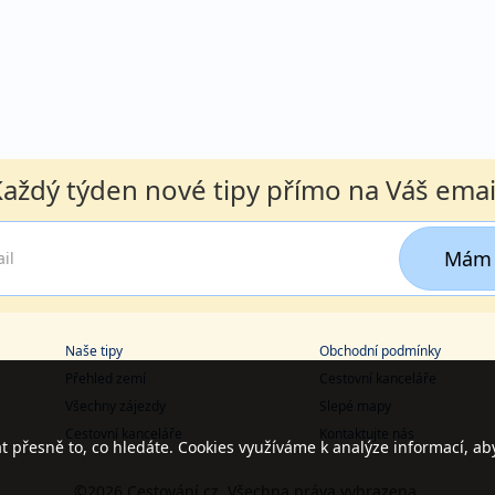
aždý týden nové tipy přímo na Váš emai
Mám 
Naše tipy
Obchodní podmínky
Přehled zemí
Cestovní kanceláře
Všechny zájezdy
Slepé mapy
Cestovní kanceláře
Kontaktujte nás
přesně to, co hledáte. Cookies využíváme k analýze informací, ab
©2026 Cestování.cz. Všechna práva vyhrazena.