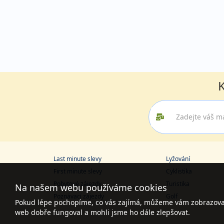
K
Last minute slevy
Lyžování
First minute slevy
Cyklistika
Pobytové zájezdy
Turistika
Na našem webu používáme cookies
Poznávací zájezdy
Golf
Pokud lépe pochopíme, co vás zajímá, můžeme vám zobrazovat 
web dobře fungoval a mohli jsme ho dále zlepšovat.