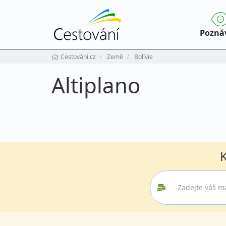
Pozná
Cestování.cz
Země
Bolívie
Altiplano
K