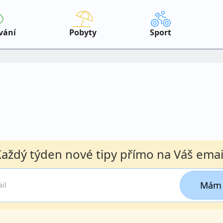
vání
Pobyty
Sport
aždý týden nové tipy přímo na Váš emai
Mám 