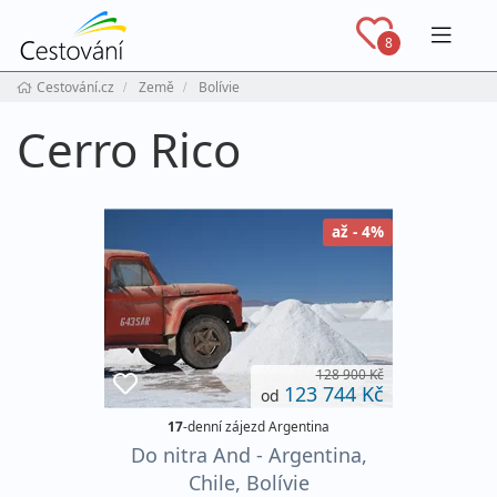
Navig
8
Cestování.cz
Země
Bolívie
Cerro Rico
až - 4%
128 900 Kč
123 744 Kč
od
17
-denní zájezd Argentina
Do nitra And - Argentina,
Chile, Bolívie