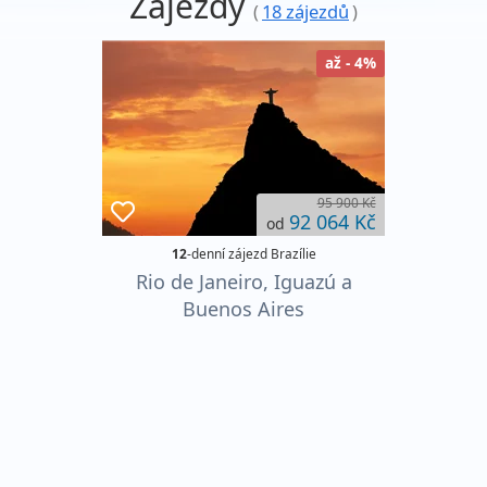
Zájezdy
(
18 zájezdů
)
až - 4%
95 900 Kč
92 064 Kč
od
12
-denní zájezd Brazílie
Rio de Janeiro, Iguazú a
Buenos Aires