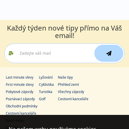
Každý týden nové tipy přímo na Váš
email!
Last minute slevy
Lyžování
Naše tipy
First minute slevy
Cyklistika
Přehled zemí
Pobytové zájezdy
Turistika
Všechny zájezdy
Poznávací zájezdy
Golf
Cestovní kanceláře
Obchodní podmínky
Cestovní kanceláře
Slepé mapy
Kontaktujte nás