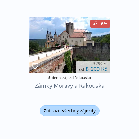
až - 6%
9 290 Kč
8 690 Kč
od
5
-denní zájezd Rakousko
Zámky Moravy a Rakouska
Zobrazit všechny zájezdy