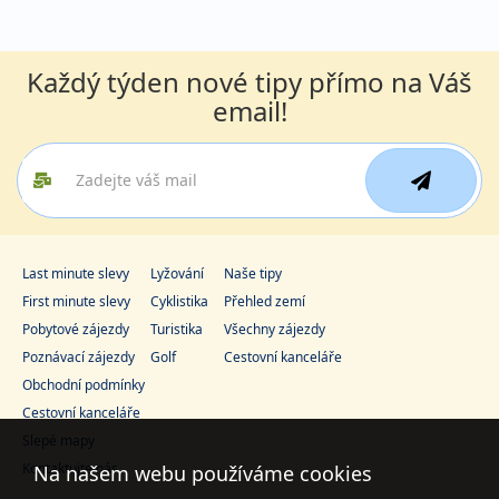
Každý týden nové tipy přímo na Váš
email!
Last minute slevy
Lyžování
Naše tipy
First minute slevy
Cyklistika
Přehled zemí
Pobytové zájezdy
Turistika
Všechny zájezdy
Poznávací zájezdy
Golf
Cestovní kanceláře
Obchodní podmínky
Cestovní kanceláře
Slepé mapy
Kontaktujte nás
Na našem webu používáme cookies