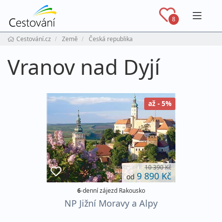
Navig
8
Cestování.cz
Země
Česká republika
Vranov nad Dyjí
až - 5%
10 390 Kč
9 890 Kč
od
6
-denní zájezd Rakousko
NP Jižní Moravy a Alpy