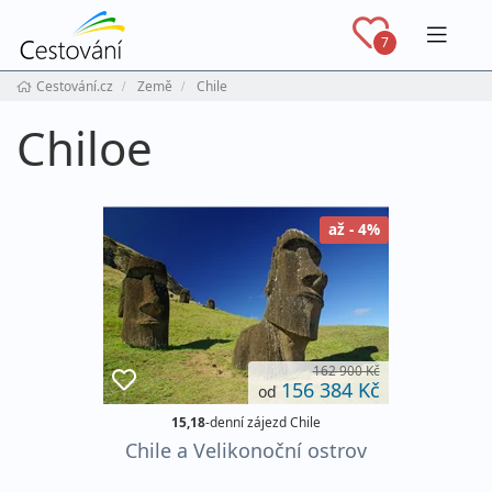
Navig
7
Cestování.cz
Země
Chile
Chiloe
až - 4%
162 900 Kč
156 384 Kč
od
15,18
-denní zájezd Chile
Chile a Velikonoční ostrov