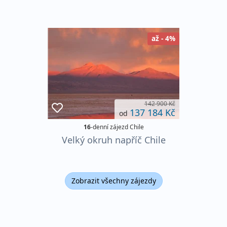
až - 4%
142 900 Kč
137 184 Kč
od
16
-denní zájezd Chile
Velký okruh napříč Chile
Zobrazit všechny zájezdy