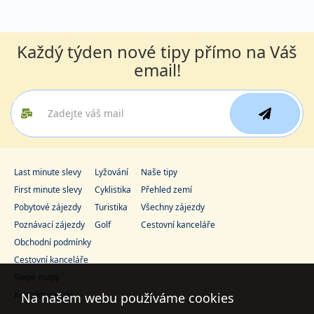
Každý týden nové tipy přímo na Váš
email!
Last minute slevy
Lyžování
Naše tipy
First minute slevy
Cyklistika
Přehled zemí
Pobytové zájezdy
Turistika
Všechny zájezdy
Poznávací zájezdy
Golf
Cestovní kanceláře
Obchodní podmínky
Cestovní kanceláře
Slepé mapy
Kontaktujte nás
Na našem webu používáme cookies