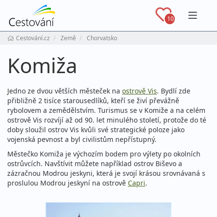
Navig
10
Cestování.cz
Země
Chorvatsko
Komiža
Jedno ze dvou větších městeček na
ostrově Vis
. Bydlí zde
přibližně 2 tisíce starousedlíků, kteří se živí převážně
rybolovem a zemědělstvím. Turismus se v Komiže a na celém
ostrově Vis rozvíjí až od 90. let minulého století, protože do té
doby sloužil ostrov Vis kvůli své strategické poloze jako
vojenská pevnost a byl civilistům nepřístupný.
Městečko Komiža je výchozím bodem pro výlety po okolních
ostrůvcích. Navštívit můžete například ostrov Biševo a
zázračnou Modrou jeskyni, která je svojí krásou srovnávaná s
proslulou Modrou jeskyní na ostrově
Capri
.