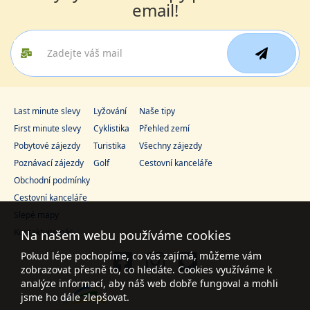
email!
Last minute slevy
Lyžování
Naše tipy
First minute slevy
Cyklistika
Přehled zemí
Pobytové zájezdy
Turistika
Všechny zájezdy
Poznávací zájezdy
Golf
Cestovní kanceláře
Obchodní podmínky
Cestovní kanceláře
Slepé mapy
Kontaktujte nás
Na našem webu používáme cookies
Pokud lépe pochopíme, co vás zajímá, můžeme vám
zobrazovat přesně to, co hledáte. Cookies využíváme k
analýze informací, aby náš web dobře fungoval a mohli
jsme ho dále zlepšovat.