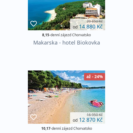
20 850 Kč
14 880 Kč
od
8,15
-denní zájezd Chorvatsko
Makarska - hotel Biokovka
až - 24%
16 950 Kč
12 870 Kč
od
10,17
-denní zájezd Chorvatsko