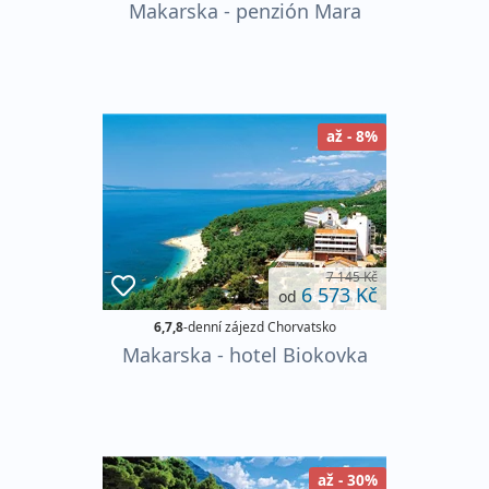
Makarska - penzión Mara
až - 8%
7 145 Kč
6 573 Kč
od
6,7,8
-denní zájezd Chorvatsko
Makarska - hotel Biokovka
až - 30%