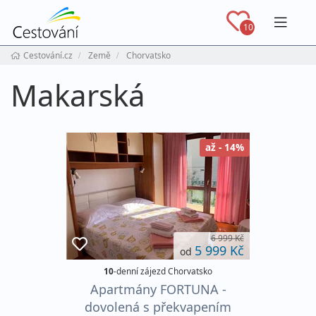
Navig
10
Cestování.cz
Země
Chorvatsko
Makarská
až - 14%
6 999 Kč
5 999 Kč
od
10
-denní zájezd Chorvatsko
Apartmány FORTUNA -
dovolená s překvapením