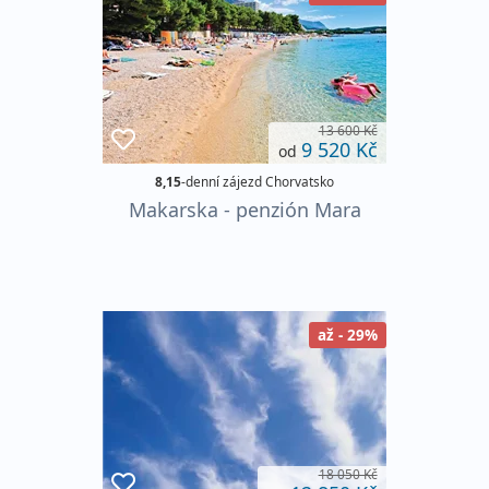
13 600 Kč
9 520 Kč
od
8,15
-denní zájezd Chorvatsko
Makarska - penzión Mara
až - 29%
18 050 Kč