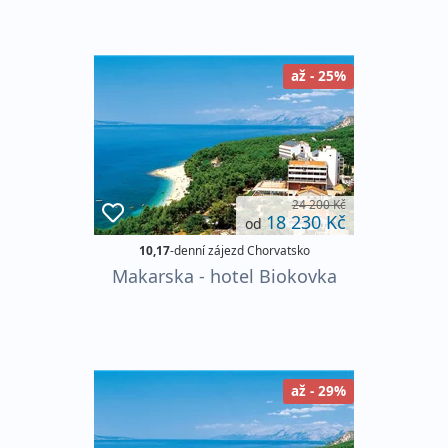
až - 25%
24 200 Kč
18 230 Kč
od
10,17
-denní zájezd Chorvatsko
Makarska - hotel Biokovka
až - 29%