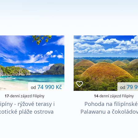
74 990 Kč
79 9
od
od
17
-denní zájezd Filipíny
14
-denní zájezd Filipíny
lipíny - rýžové terasy i
Pohoda na filipínsk
xotické pláže ostrova
Palawanu a čokoládo
Palawan
Boholu s výlety