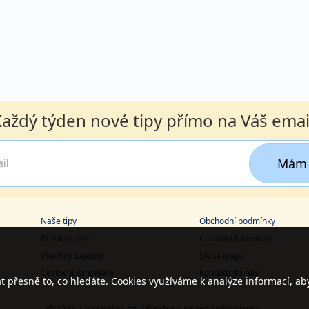
aždý týden nové tipy přímo na Váš emai
Mám 
Naše tipy
Obchodní podmínky
Přehled zemí
Cestovní kanceláře
Všechny zájezdy
Slepé mapy
Cestovní kanceláře
Kontaktujte nás
přesně to, co hledáte. Cookies využíváme k analýze informací, ab
©2026 Cestování.cz. Všechna práva vyhrazena.