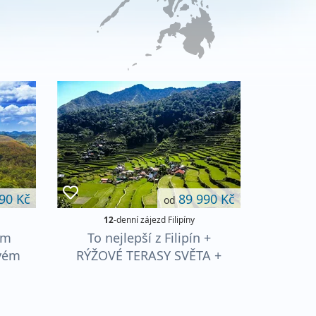
90 Kč
89 990 Kč
od
12
-denní zájezd Filipíny
ém
To nejlepší z Filipín +
vém
RÝŽOVÉ TERASY SVĚTA +
PLÁŽE TROPICKÉHO RÁJE