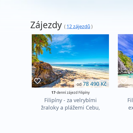
Zájezdy
(
12 zájezdů
)
78 490 Kč
od
17
-denní zájezd Filipíny
Filipíny - za velrybími
Fi
žraloky a plážemi Cebu,
e
Panglaa, Boholu a
Palawanu