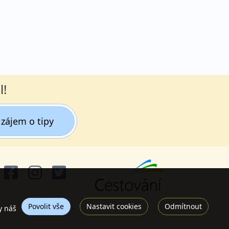
l!
zájem o tipy
Povolit vše
Nastavit cookies
Odmítnout
y náš