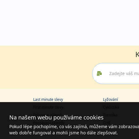
K
Last minute slevy
Lyžování
First minute slevy
Cyklistika
Pobytové zájezdy
Turistika
Na našem webu používáme cookies
Poznávací zájezdy
Golf
Pokud lépe pochopíme, co vás zajímá, můžeme vám zobrazovat 
web dobře fungoval a mohli jsme ho dále zlepšovat.