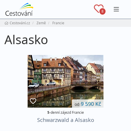
Navig
8
Cestování.cz
Země
Francie
Alsasko
9 590 Kč
od
5
-denní zájezd Francie
Schwarzwald a Alsasko