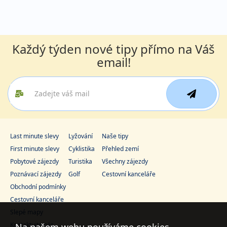
Každý týden nové tipy přímo na Váš
email!
Last minute slevy
Lyžování
Naše tipy
First minute slevy
Cyklistika
Přehled zemí
Pobytové zájezdy
Turistika
Všechny zájezdy
Poznávací zájezdy
Golf
Cestovní kanceláře
Obchodní podmínky
Cestovní kanceláře
Slepé mapy
Kontaktujte nás