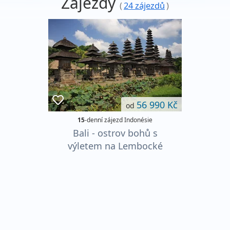
Zájezdy
(
24 zájezdů
)
56 990 Kč
od
15
-denní zájezd Indonésie
Bali - ostrov bohů s
výletem na Lembocké
ostrovy