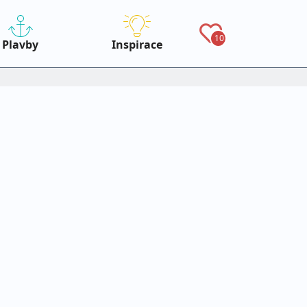
10
Plavby
Inspirace