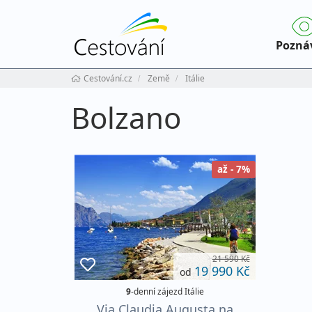
Pozná
Cestování.cz
Země
Itálie
Bolzano
až - 7%
21 590 Kč
19 990 Kč
od
9
-denní zájezd Itálie
Via Claudia Augusta na