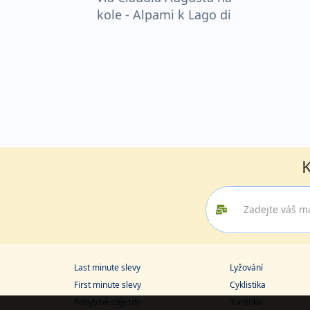
kole - Alpami k Lago di
Garda
K
Last minute slevy
Lyžování
First minute slevy
Cyklistika
Pobytové zájezdy
Turistika