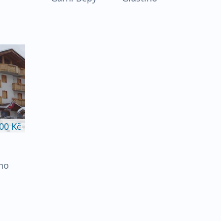
00 Kč
a
ino