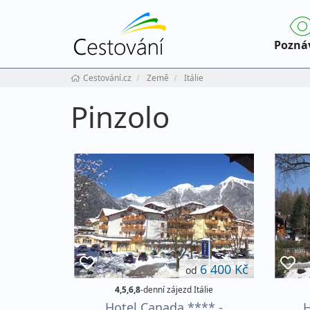
Pozná
Cestování.cz
Země
Itálie
Pinzolo
6 400 Kč
od
4,5,6,8
-denní zájezd Itálie
Hotel Canada **** -
H