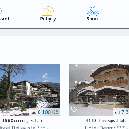
vání
Pobyty
Sport
6 100 Kč
7 3
od
od
4,5,6,8
-denní zájezd Itálie
4,5,6,8
-denní zájezd Itálie
otel Bellavista *** -
Hotel Denny *** -