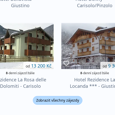
Giustino
Carisolo/Pinzolo
13 200 Kč
9 3
od
od
8
-denní zájezd Itálie
8
-denní zájezd Itálie
zidence La Rosa delle
Hotel Rezidence L
Dolomiti - Carisolo
Locanda *** - Giust
Zobrazit všechny zájezdy