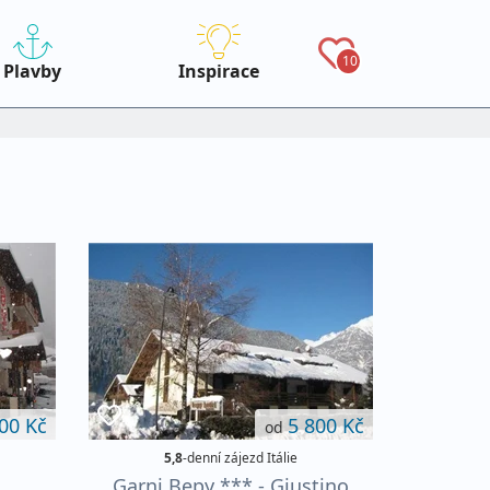
10
Plavby
Inspirace
00 Kč
5 800 Kč
od
5,8
-denní zájezd Itálie
Garni Bepy *** - Giustino