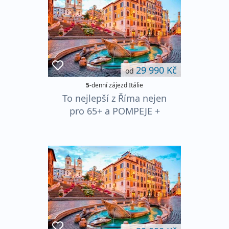
29 990 Kč
od
5
-denní zájezd Itálie
To nejlepší z Říma nejen
pro 65+ a POMPEJE +
NEAPOL