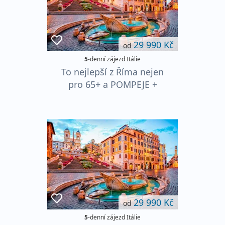
29 990 Kč
od
5
-denní zájezd Itálie
To nejlepší z Říma nejen
pro 65+ a POMPEJE +
NEAPOL
29 990 Kč
od
5
-denní zájezd Itálie