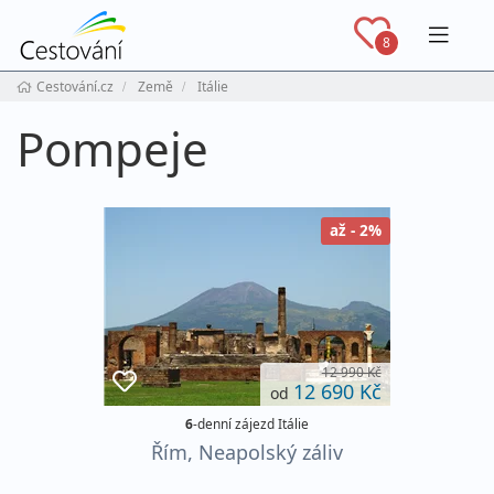
Navig
8
Cestování.cz
Země
Itálie
Pompeje
až - 2%
12 990 Kč
12 690 Kč
od
6
-denní zájezd Itálie
Řím, Neapolský záliv