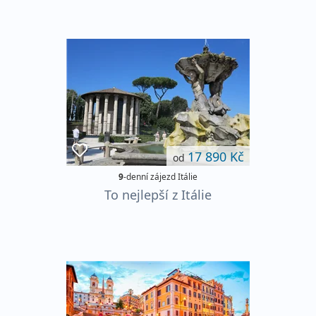
17 890 Kč
od
9
-denní zájezd Itálie
To nejlepší z Itálie