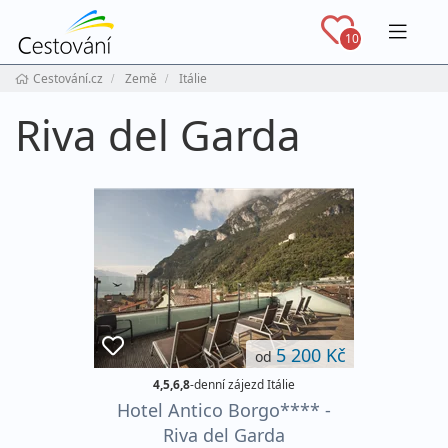
Navig
10
Cestování.cz
Země
Itálie
Riva del Garda
5 200 Kč
od
4,5,6,8
-denní zájezd Itálie
Hotel Antico Borgo**** -
Riva del Garda