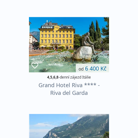
6 400 Kč
od
4,5,6,8
-denní zájezd Itálie
Grand Hotel Riva **** -
Riva del Garda