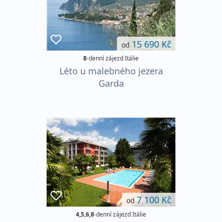
15 690 Kč
od
8
-denní zájezd Itálie
Léto u malebného jezera
Garda
7 100 Kč
od
4,5,6,8
-denní zájezd Itálie