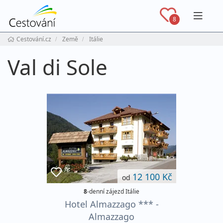
Navig
8
Cestování.cz
Země
Itálie
Val di Sole
12 100 Kč
od
8
-denní zájezd Itálie
Hotel Almazzago *** -
Almazzago