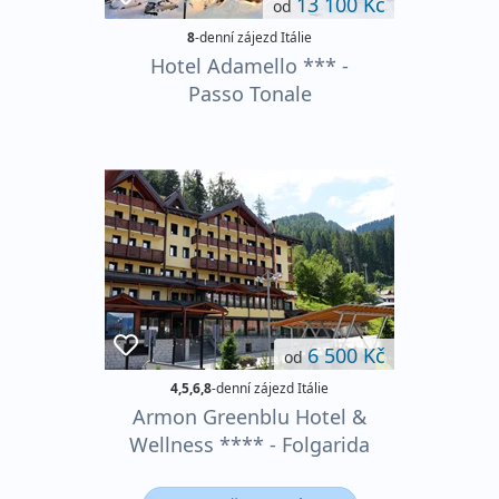
13 100 Kč
od
8
-denní zájezd Itálie
Hotel Adamello *** -
Passo Tonale
6 500 Kč
od
4,5,6,8
-denní zájezd Itálie
Armon Greenblu Hotel &
Wellness **** - Folgarida