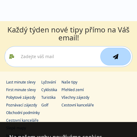
Každý týden nové tipy přímo na Váš
email!
Last minute slevy
Lyžování
Naše tipy
First minute slevy
Cyklistika
Přehled zemí
Pobytové zájezdy
Turistika
Všechny zájezdy
Poznávací zájezdy
Golf
Cestovní kanceláře
Obchodní podmínky
Cestovní kanceláře
Slepé mapy
Kontaktujte nás