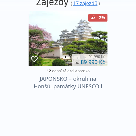
Zájezdy
(
17 zájezdů
)
až - 2%
91 990 Kč
89 990 Kč
od
12
-denní zájezd Japonsko
JAPONSKO – okruh na
Honšú, památky UNESCO i
metropole v době květu
sakur