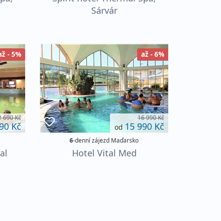
Sárvár
až - 5%
až - 6%
2 690 Kč
16 990 Kč
90 Kč
15 990 Kč
od
6
-denní zájezd Maďarsko
al
Hotel Vital Med