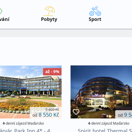
vání
Pobyty
Sport
až - 9%
9 400 Kč
8 550 Kč
9 5
od
od
4
-denní zájezd Maďarsko
4
-denní zájezd Maďarsko
árvár, Park Inn 4* - 4
Spirit hotel Thermal 