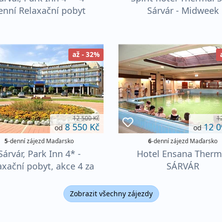
enní Relaxační pobyt
Sárvár - Midweek
až - 32%
12 500 Kč
1
8 550 Kč
12 0
od
od
5
-denní zájezd Maďarsko
6
-denní zájezd Maďarsko
Sárvár, Park Inn 4* -
Hotel Ensana Therm
axační pobyt, akce 4 za
SÁRVÁR
3
Zobrazit všechny zájezdy