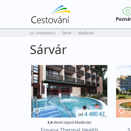
Pozná
Cestování.cz
Země
Maďarsko
Sárvár
4 480 Kč
od
3,4
-denní zájezd Maďarsko
Ensana Thermal Health
S