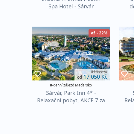
Spa Hotel - Sárvár
d
až - 22%
21 950 Kč
17 050 Kč
od
8
-denní zájezd Maďarsko
Sárvár, Park Inn 4* -
Relaxační pobyt, AKCE 7 za
Rel
6