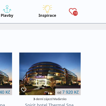
10
Plavby
Inspirace
40 Kč
7 920 Kč
od
3
-denní zájezd Maďarsko
Spa,
Spirit hotel Thermal Spa,