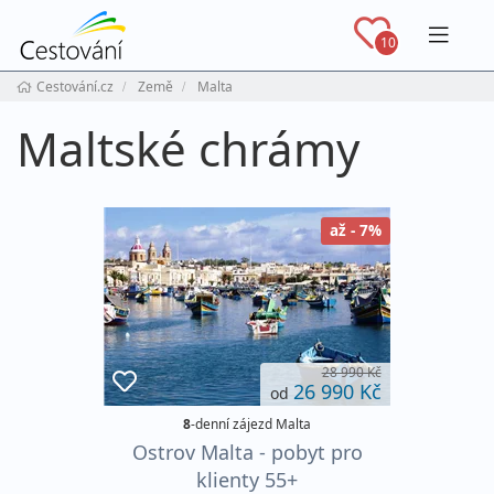
Navig
10
Cestování.cz
Země
Malta
Maltské chrámy
až - 7%
28 990 Kč
26 990 Kč
od
8
-denní zájezd Malta
Ostrov Malta - pobyt pro
klienty 55+