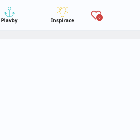
6
Plavby
Inspirace