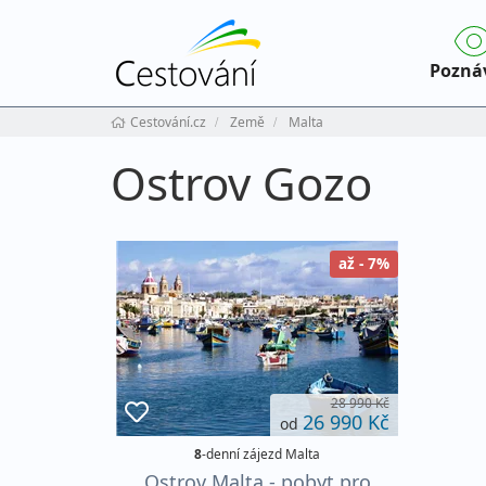
Pozná
Cestování.cz
Země
Malta
Ostrov Gozo
až - 7%
28 990 Kč
26 990 Kč
od
8
-denní zájezd Malta
Ostrov Malta - pobyt pro