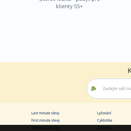
klienty 55+
K
Last minute slevy
Lyžování
First minute slevy
Cyklistika
Pobytové zájezdy
Turistika