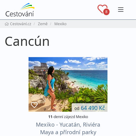
Navig
8
Cestování.cz
Země
Mexiko
Cancún
64 490 Kč
od
11
-denní zájezd Mexiko
Mexiko - Yucatán, Riviéra
Maya a přírodní parky