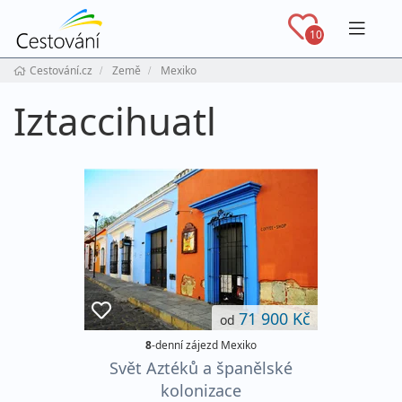
Navig
10
Cestování.cz
Země
Mexiko
Iztaccihuatl
71 900 Kč
od
8
-denní zájezd Mexiko
Svět Aztéků a španělské
kolonizace