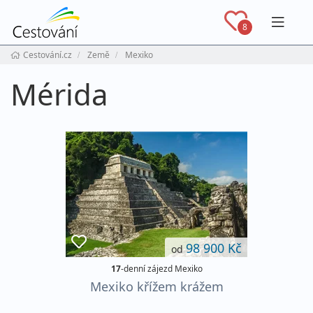
Navig
8
Cestování.cz
Země
Mexiko
Mérida
98 900 Kč
od
17
-denní zájezd Mexiko
Mexiko křížem krážem