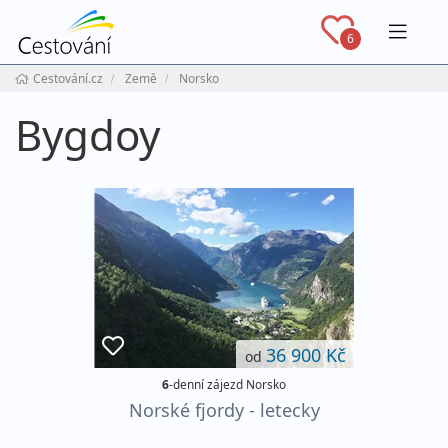
Navig
6
Cestování.cz
Země
Norsko
Bygdoy
36 900 Kč
od
6
-denní zájezd Norsko
Norské fjordy - letecky