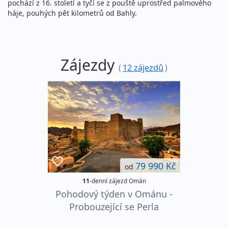
pochází z 16. století a tyčí se z pouště uprostřed palmového
háje, pouhých pět kilometrů od Bahly.
Zájezdy
(
12 zájezdů
)
79 990 Kč
od
11
-denní zájezd Omán
Pohodový týden v Ománu -
Probouzející se Perla
Arábie