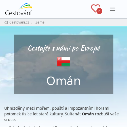
Navig
6
Cestování.cz
Země
Cestujte s námi po Evropě
Omán
Uhnízděný mezi mořem, pouští a impozantními horami,
potomek tisíce let staré kultury, Sultanát
Omán
rozbuší vaše
srdce.