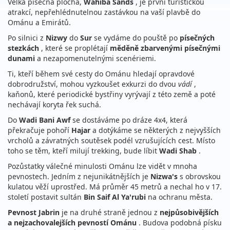
Velká písečná plocha,
Wahiba Sands
, je první turistickou
atrakcí, nepřehlédnutelnou zastávkou na vaší plavbě do
Ománu a Emirátů.
Po silnici z
Nizwy
do
Sur
se vydáme do pouště po
písečných
stezkách
, které se proplétají
měděně zbarvenými písečnými
dunami
a nezapomenutelnými scenériemi.
Ti, kteří během své cesty do Ománu hledají opravdové
dobrodružství, mohou vyzkoušet exkurzi do dvou
vádí
,
kaňonů, které periodické bystřiny vyrývají z této země a poté
nechávají koryta řek suchá.
Do
Wadi Bani Awf
se dostáváme po dráze 4x4, která
překračuje pohoří
Hajar
a dotýkáme se některých z nejvyšších
vrcholů a závratných soutěsek podél vzrušujících cest.
Místo
toho se těm, kteří milují trekking, bude líbit
Wadi Shab
.
Pozůstatky válečné minulosti Ománu lze vidět v mnoha
pevnostech.
Jedním z nejunikátnějších je
Nizwa's
s obrovskou
kulatou věží uprostřed.
Má průměr 45 metrů a nechal ho v 17.
století postavit sultán
Bin Saif Al Ya'rubi
na ochranu města.
Pevnost Jabrin
je na druhé straně jednou z
nejpůsobivějších
a nejzachovalejších pevností
Ománu
.
Budova podobná písku