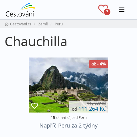
Navig
7
Cestování.cz
Země
Peru
Chauchilla
až - 4%
115 900 Kč
111 264 Kč
od
15
-denní zájezd Peru
Napříč Peru za 2 týdny