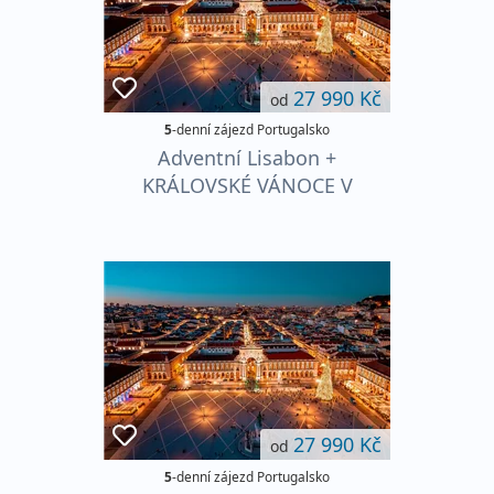
27 990 Kč
od
5
-denní zájezd Portugalsko
Adventní Lisabon +
KRÁLOVSKÉ VÁNOCE V
SINTŘE + SVÁTEČNÍ
VESNIČKA V CASCAIS
27 990 Kč
od
5
-denní zájezd Portugalsko