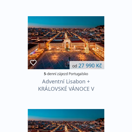
SINTŘE + SVÁTEČNÍ
VESNIČKA V CASCAIS
27 990 Kč
od
5
-denní zájezd Portugalsko
Adventní Lisabon +
KRÁLOVSKÉ VÁNOCE V
SINTŘE + SVÁTEČNÍ
VESNIČKA V CASCAIS