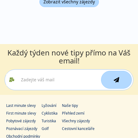
TOMARU
Zobrazit všechny zájezdy
Každý týden nové tipy přímo na Váš
email!
Last minute slevy
Lyžování
Naše tipy
First minute slevy
Cyklistika
Přehled zemí
Pobytové zájezdy
Turistika
Všechny zájezdy
Poznávací zájezdy
Golf
Cestovní kanceláře
Obchodní podmínky