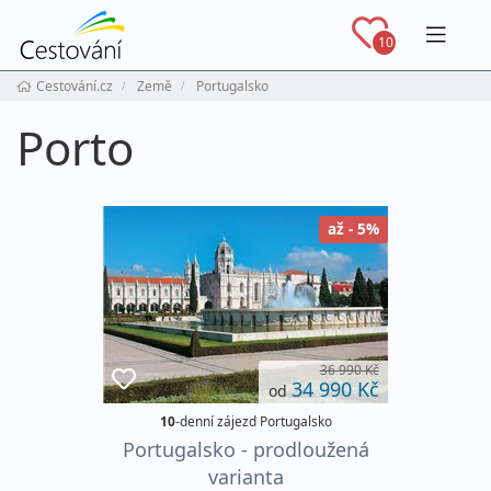
Navig
10
Cestování.cz
Země
Portugalsko
Porto
až - 5%
36 990 Kč
34 990 Kč
od
10
-denní zájezd Portugalsko
Portugalsko - prodloužená
varianta