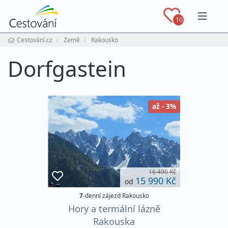
Navig
10
Cestování.cz
Země
Rakousko
Dorfgastein
až - 3%
16 490 Kč
15 990 Kč
od
7
-denní zájezd Rakousko
Hory a termální lázně
Rakouska