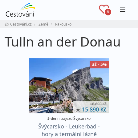
Navig
8
Cestování.cz
Země
Rakousko
Tulln an der Donau
až - 5%
16 690 Kč
15 890 Kč
od
5
-denní zájezd Švýcarsko
Švýcarsko - Leukerbad -
hory a termální lázně