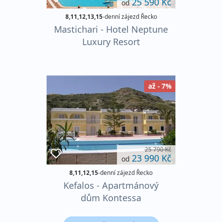
25 590 Kč
od
8,11,12,13,15
-denní zájezd Řecko
Mastichari - Hotel Neptune
Luxury Resort
až - 7%
25 790 Kč
23 990 Kč
od
8,11,12,15
-denní zájezd Řecko
Kefalos - Apartmánový
dům Kontessa