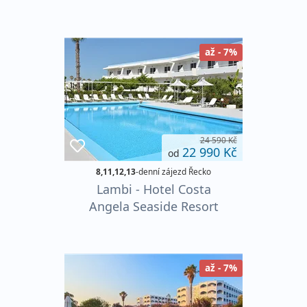
až - 7%
24 590 Kč
22 990 Kč
od
8,11,12,13
-denní zájezd Řecko
Lambi - Hotel Costa
Angela Seaside Resort
až - 7%