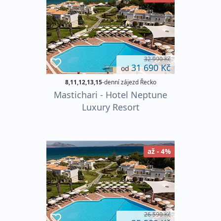
32 990 Kč
31 690 Kč
od
8,11,12,13,15
-denní zájezd Řecko
Mastichari - Hotel Neptune
Luxury Resort
až - 4%
26 590 Kč