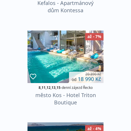
Kefalos - Apartmánový
dům Kontessa
až - 7%
20 390 Kč
18 990 Kč
od
8,11,12,13,15
-denní zájezd Řecko
město Kos - Hotel Triton
Boutique
až - 4%