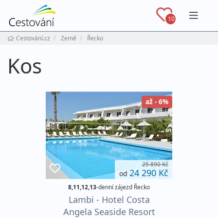
Navig
10
Cestování.cz
Země
Řecko
Kos
až - 6%
25 890 Kč
24 290 Kč
od
8,11,12,13
-denní zájezd Řecko
Lambi - Hotel Costa
Angela Seaside Resort