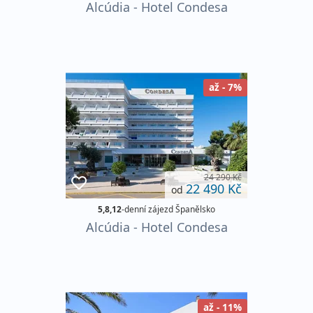
Alcúdia - Hotel Condesa
až - 7%
24 290 Kč
22 490 Kč
od
5,8,12
-denní zájezd Španělsko
Alcúdia - Hotel Condesa
až - 11%