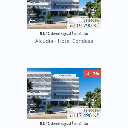
21 290 Kč
19 790 Kč
od
5,8,12
-denní zájezd Španělsko
Alcúdia - Hotel Condesa
až - 7%
18 890 Kč
17 490 Kč
od
5,8,12
-denní zájezd Španělsko