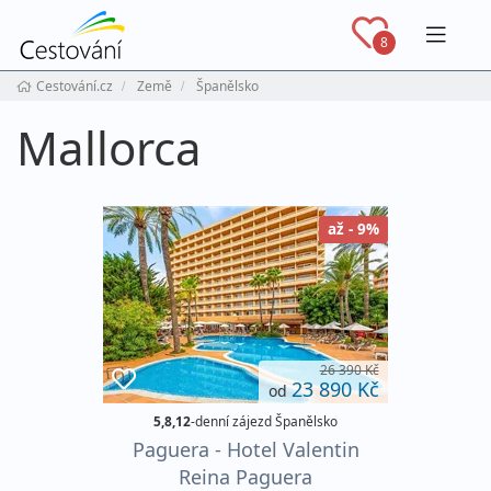
Navig
8
Cestování.cz
Země
Španělsko
Mallorca
až - 9%
26 390 Kč
23 890 Kč
od
5,8,12
-denní zájezd Španělsko
Paguera - Hotel Valentin
Reina Paguera