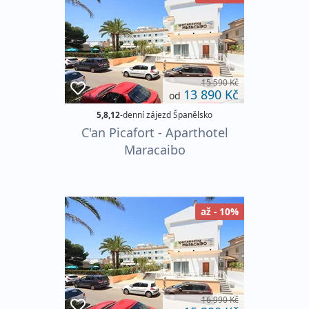
15 590 Kč
13 890 Kč
od
5,8,12
-denní zájezd Španělsko
C'an Picafort - Aparthotel
Maracaibo
až - 10%
16 990 Kč