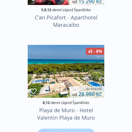
15 290 Kč
od
5,8,12
-denní zájezd Španělsko
C'an Picafort - Aparthotel
Maracaibo
až - 8%
31 590 Kč
28 990 Kč
od
8,12
-denní zájezd Španělsko
Playa de Muro - Hotel
Valentin Playa de Muro