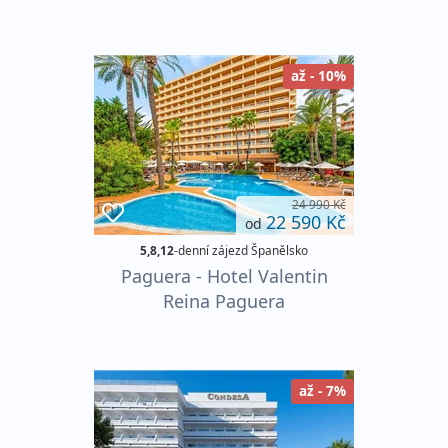
až - 10%
24 990 Kč
22 590 Kč
od
5,8,12
-denní zájezd Španělsko
Paguera - Hotel Valentin
Reina Paguera
až - 7%