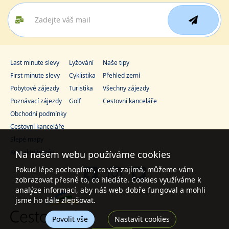
Last minute slevy
Lyžování
Naše tipy
First minute slevy
Cyklistika
Přehled zemí
Pobytové zájezdy
Turistika
Všechny zájezdy
Poznávací zájezdy
Golf
Cestovní kanceláře
Obchodní podmínky
Cestovní kanceláře
Slepé mapy
Kontaktujte nás
Na našem webu používáme cookies
Pokud lépe pochopíme, co vás zajímá, můžeme vám
zobrazovat přesně to, co hledáte. Cookies využíváme k
analýze informací, aby náš web dobře fungoval a mohli
jsme ho dále zlepšovat.
Povolit vše
Nastavit cookies