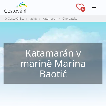
Navig
6
Cestování.cz
Jachty
Katamarán
Chorvatsko
Katamarán v
maríně Marina
Baotić