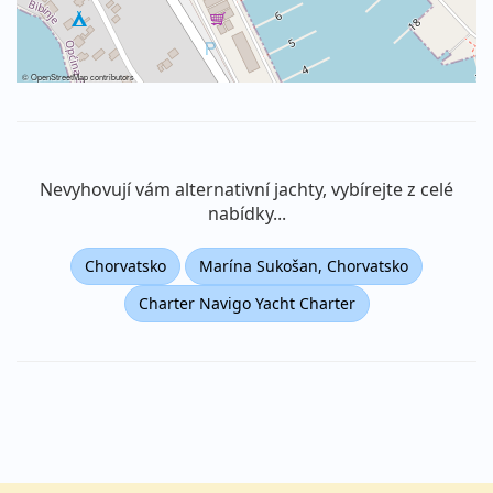
©
OpenStreetMap
contributors
Nevyhovují vám alternativní jachty, vybírejte z celé
nabídky...
Chorvatsko
Marína Sukošan, Chorvatsko
Charter Navigo Yacht Charter