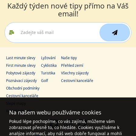
Každý týden nové tipy přímo na Váš
email!
Last minute slevy
Lyžování
Naše tipy
First minute slevy
Cyklistika
Přehled zemí
Pobytové zájezdy
Turistika
Všechny zájezdy
Poznávací zájezdy
Golf
Cestovní kanceláře
Obchodní podmínky
Cestovní kanceláře
Slepé mapy
Kontaktujte nás
Na našem webu používáme cookies
Pokud lépe pochopíme, co vás zajímá, můžeme vám
zobrazovat přesně to, co hledáte. Cookies využíváme k
analýze informací, aby náš web dobře fungoval a mohli