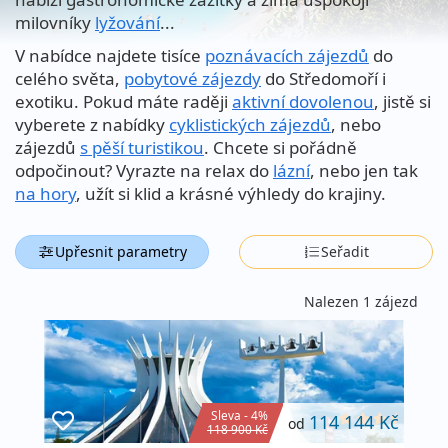
milovníky
lyžování
...
V nabídce najdete tisíce
poznávacích zájezdů
do
celého světa,
pobytové zájezdy
do Středomoří i
exotiku. Pokud máte raději
aktivní dovolenou
, jistě si
vyberete z nabídky
cyklistických zájezdů
, nebo
zájezdů
s pěší turistikou
. Chcete si pořádně
odpočinout? Vyrazte na relax do
lázní
, nebo jen tak
na hory
, užít si klid a krásné výhledy do krajiny.
Upřesnit parametry
Seřadit
Nalezen 1 zájezd
Sleva - 4%
114 144 Kč
od
118 900 Kč