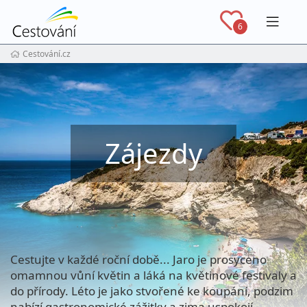
Navig
6
Cestování.cz
Zájezdy
Cestujte v každé roční době... Jaro je prosyceno
omamnou vůní květin a láká na květinové festivaly a
do přírody. Léto je jako stvořené ke koupání, podzim
nabízí gastronomické zážitky a zima uspokojí