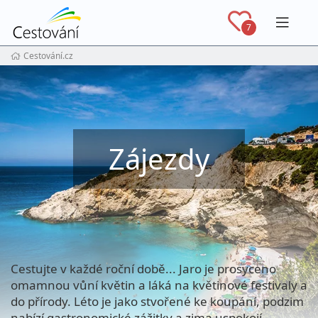
Navig
7
Cestování.cz
Zájezdy
Cestujte v každé roční době... Jaro je prosyceno
omamnou vůní květin a láká na květinové festivaly a
do přírody. Léto je jako stvořené ke koupání, podzim
nabízí gastronomické zážitky a zima uspokojí