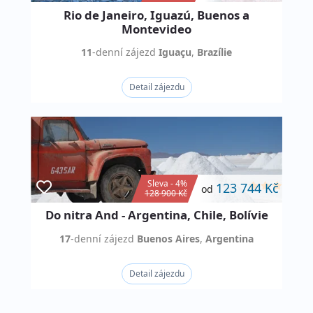
Rio de Janeiro, Iguazú, Buenos a
Montevideo
11
-denní
zájezd
Iguaçu
,
Brazílie
Detail zájezdu
Sleva - 4%
123 744 Kč
od
128 900 Kč
Do nitra And - Argentina, Chile, Bolívie
17
-denní
zájezd
Buenos Aires
,
Argentina
Detail zájezdu