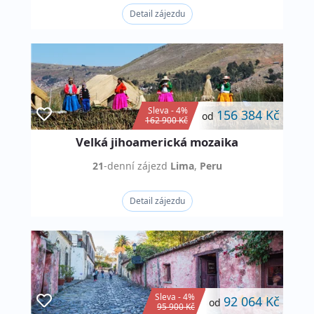
Detail zájezdu
Sleva - 4%
156 384 Kč
od
162 900 Kč
Velká jihoamerická mozaika
21
-denní
zájezd
Lima
,
Peru
Detail zájezdu
Sleva - 4%
92 064 Kč
od
95 900 Kč