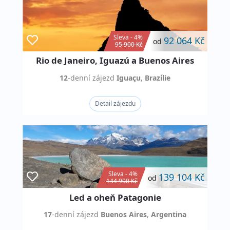
Sleva - 4%
92 064 Kč
od
95 900 Kč
Rio de Janeiro, Iguazú a Buenos Aires
12
-denní
zájezd
Iguaçu
,
Brazílie
Detail zájezdu
Sleva - 4%
139 104 Kč
od
144 900 Kč
Led a oheň Patagonie
17
-denní
zájezd
Buenos Aires
,
Argentina