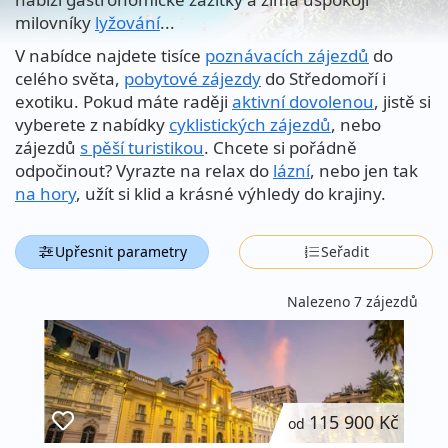
milovníky
lyžování
...
V nabídce najdete tisíce
poznávacích zájezdů
do
celého světa,
pobytové zájezdy
do Středomoří i
exotiku. Pokud máte raději
aktivní dovolenou
, jistě si
vyberete z nabídky
cyklistických zájezdů
, nebo
zájezdů
s pěší turistikou
. Chcete si pořádně
odpočinout? Vyrazte na relax do
lázní
, nebo jen tak
na hory
, užít si klid a krásné výhledy do krajiny.
Upřesnit parametry
Seřadit
Nalezeno 7 zájezdů
115 900 Kč
od