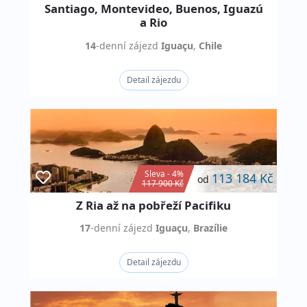
Santiago, Montevideo, Buenos, Iguazú
a Rio
14
-denní
zájezd
Iguaçu
,
Chile
Detail zájezdu
Sleva - 4%
113 184 Kč
od
117 900 Kč
Z Ria až na pobřeží Pacifiku
17
-denní
zájezd
Iguaçu
,
Brazílie
Detail zájezdu