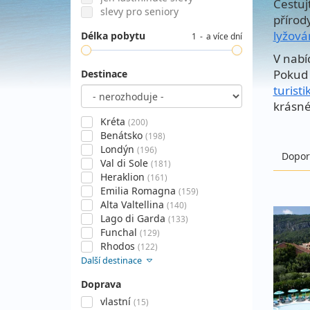
Cestuj
slevy pro seniory
přírod
lyžová
Délka pobytu
1
a více dní
V nabí
Pokud 
Destinace
turisti
krásné
Kréta
(200)
Benátsko
(198)
Londýn
(196)
Dopor
Val di Sole
(181)
Heraklion
(161)
Emilia Romagna
(159)
Alta Valtellina
(140)
Lago di Garda
(133)
Funchal
(129)
Rhodos
(122)
Další destinace
Doprava
vlastní
(15)