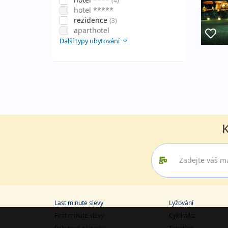
(4)
hotel *****
rezidence
(3)
aparthotel
Další typy ubytování
K
Last minute slevy
Lyžování
First minute slevy
Cyklistika