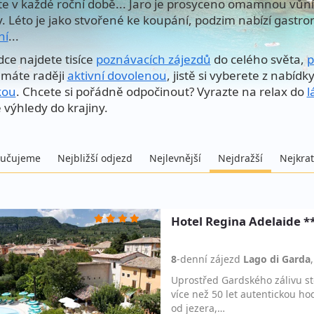
te v každé roční době... Jaro je prosyceno omamnou vůní 
y. Léto je jako stvořené ke koupání, podzim nabízí gastro
ní
...
dce najdete tisíce
poznávacích zájezdů
do celého světa,
p
máte raději
aktivní dovolenou
, jistě si vyberete z nabídk
kou
. Chcete si pořádně odpočinout? Vyrazte na relax do
l
 výhledy do krajiny.
učujeme
Nejbližší odjezd
Nejlevnější
Nejdražší
Nejkrat
Hotel Regina Adelaide *
8
-denní
zájezd
Lago di Garda
Uprostřed Gardského zálivu sto
více než 50 let autentickou h
od jezera,…