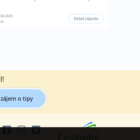
.08.2026
Detail zájezdu
nů
l!
zájem o tipy