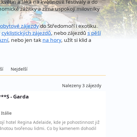
květin a láká na květinové festivaly a do
nomické zážitky a zima uspokojí milovníky
obytové zájezdy
do Středomoří i exotiku.
y
cyklistických zájezdů
, nebo zájezdů
s pěší
ázní
, nebo jen tak
na hory
, užít si klid a
ší
Nejdelší
Nalezeny 3 zájezdy
***S - Garda
,
Itálie
jí hotel Regina Adelaide, kde je pohostinnost již
odnotou tvořenou lidmi. Co by kamenem dohodil