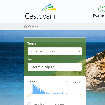
Pozná
Cestování.cz
Téma
Termín
Cena
0
a více Kč
jen lastminute slevy