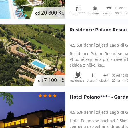
od 15
20 800 Kč
od
hotel ****
snídaně
vlastní
10
termí
Residence Poiano Resort
4,5,6,8
-denní
zájezd
Lago di 
Residence Poiano Resort se na
Vhodné zejména pro strávení 
skládá z několika…
od 15.0
7 100 Kč
od
rezidence
vlastní
vlastní
20
termín
Hotel Poiano**** - Gard
4,5,6,8
-denní
zájezd
Lago di 
Hotel Poiano se nachází 2,5km
zejména pro velmi klidnou dov