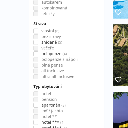
autokarem
kombinovaná
letecky
Strava
vlastní
(6)
bez stravy
snídaně
(5)
večeře
polopenze
(4)
polopenze s nápoji
plná penze
all inclusive
ultra all inclusive
Typ ubytování
hotel
pension
apartmán
(3)
loď / jachta
hotel **
hotel ***
(4)
hotel ****