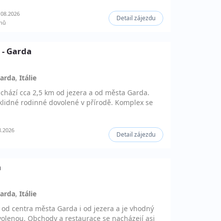
.08.2026
Detail zájezdu
nů
 - Garda
Garda
,
Itálie
chází cca 2,5 km od jezera a od města Garda.
klidné rodinné dovolené v přírodě. Komplex se
8.2026
Detail zájezdu
ů
a
Garda
,
Itálie
 od centra města Garda i od jezera a je vhodný
olenou. Obchody a restaurace se nacházejí asi