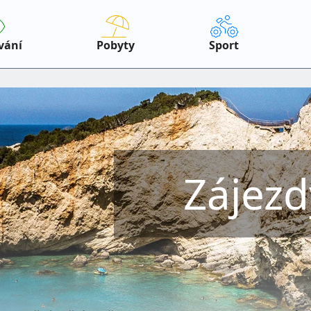
vání
Pobyty
Sport
Zájezd