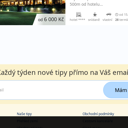
500m od hotelu…
od 15
6 000 Kč
od
hotel ****
snídaně
vlastní
28
termí
aždý týden nové tipy přímo na Váš emai
Mám 
Naše tipy
Obchodní podmínky
Přehled zemí
Cestovní kanceláře