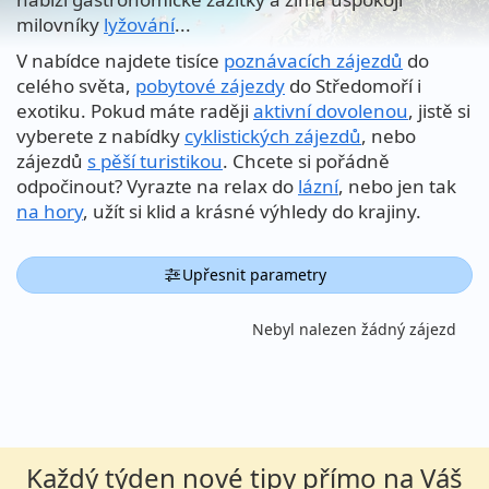
milovníky
lyžování
...
V nabídce najdete tisíce
poznávacích zájezdů
do
celého světa,
pobytové zájezdy
do Středomoří i
exotiku. Pokud máte raději
aktivní dovolenou
, jistě si
vyberete z nabídky
cyklistických zájezdů
, nebo
zájezdů
s pěší turistikou
. Chcete si pořádně
odpočinout? Vyrazte na relax do
lázní
, nebo jen tak
na hory
, užít si klid a krásné výhledy do krajiny.
Upřesnit parametry
Nebyl nalezen žádný zájezd
Každý týden nové tipy přímo na Váš