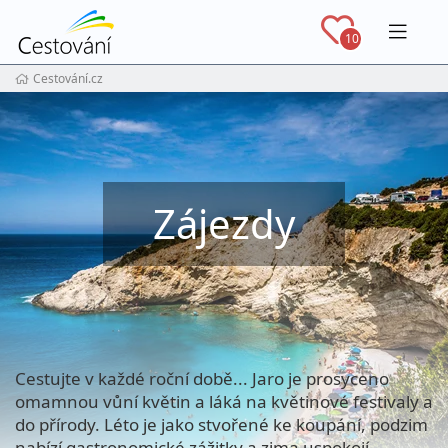
Navig
10
Cestování.cz
Zájezdy
Cestujte v každé roční době... Jaro je prosyceno
omamnou vůní květin a láká na květinové festivaly a
do přírody. Léto je jako stvořené ke koupání, podzim
nabízí gastronomické zážitky a zima uspokojí