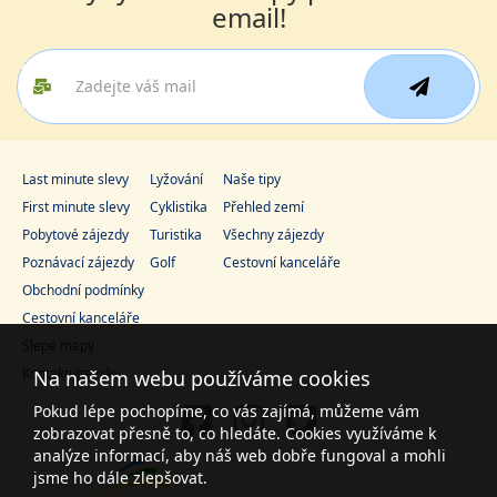
email!
Last minute slevy
Lyžování
Naše tipy
First minute slevy
Cyklistika
Přehled zemí
Pobytové zájezdy
Turistika
Všechny zájezdy
Poznávací zájezdy
Golf
Cestovní kanceláře
Obchodní podmínky
Cestovní kanceláře
Slepé mapy
Kontaktujte nás
Na našem webu používáme cookies
Pokud lépe pochopíme, co vás zajímá, můžeme vám
zobrazovat přesně to, co hledáte. Cookies využíváme k
analýze informací, aby náš web dobře fungoval a mohli
jsme ho dále zlepšovat.